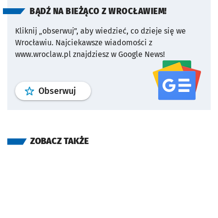
BĄDŹ NA BIEŻĄCO Z WROCŁAWIEM!
Kliknij „obserwuj”, aby wiedzieć, co dzieje się we
Wrocławiu.
Najciekawsze wiadomości z
www.wroclaw.pl znajdziesz w Google News!
profil
google news
serwisu wroclaw
Obserwuj
ZOBACZ TAKŻE