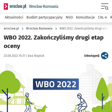
Serwis informacyjny wroclaw.pl podserwis: Rozmawia
Menu
Aktualności
Budżet partycypacyjny
NGO
Konsultacje
CAL-e
R
wroclaw.pl
Wrocław Rozmawia
WBO 2022. Zakończyliśmy drugi etap o
WBO 2022. Zakończyliśmy drugi etap
oceny
Data publikacji:
Autor:
artykuł
23.08.2022 15:31 |
Ewa Waplak
Udostępnij
Kliknij, aby powiększyć