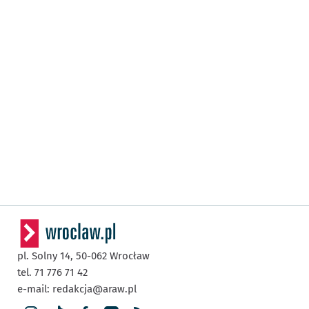
pl. Solny 14,
50-062
Wrocław
tel. 71 776 71 42
e-mail:
redakcja@araw.pl