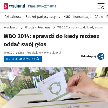
Serwis informacyjny wroclaw.pl podserwis: Rozmawia
Menu
Aktualności
Budżet partycypacyjny
NGO
Konsultacje
CAL-e
R
wroclaw.pl
Wrocław Rozmawia
WBO 2014: sprawdź do kiedy możesz o
WBO 2014: sprawdź do kiedy możesz
oddać swój głos
Data publikacji:
Autor:
29.09.2014 19:53 |
Redakcja www.wroclaw.pl
artykuł
Udostępnij
Materiał archiwalny
Kliknij, aby powiększyć