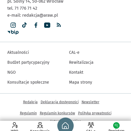
pl. Solny 14,
50-062
Wrocław
tel. 71 776 71 42
e-mail:
redakcja@araw.pl
Aktualności
CAL-e
Budżet partycypacyjny
Rewitalizacja
NGO
Kontakt
Konsultacje społeczne
Mapa strony
Inne informacje
Redakcja
Deklaracja dostępności
Newsletter
Regulamin
Regulamin konkursów
Polityka prywatności
Strona główna - wroclaw.pl
Ustawienia cookies