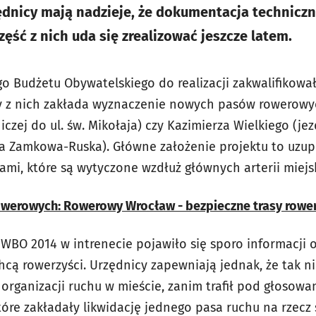
dnicy mają nadzieje, że dokumentacja techniczn
ęść z nich uda się zrealizować jeszcze latem.
 Budżetu Obywatelskiego do realizacji zakwalifikował
y z nich zakłada wyznaczenie nowych pasów rowerow
iczej do ul. św. Mikołaja) czy Kazimierza Wielkiego (jez
ka Zamkowa-Ruska). Główne założenie projektu to uzup
ami, które są wytyczone wzdłuż głównych arterii miejs
rowerowych: Rowerowy Wrocław - bezpieczne trasy rowe
WBO 2014 w intrenecie pojawiło się sporo informacji o
cą rowerzyści. Urzędnicy zapewniają jednak, że tak ni
rganizacji ruchu w mieście, zanim trafił pod głosowan
tóre zakładały likwidację jednego pasa ruchu na rzecz 