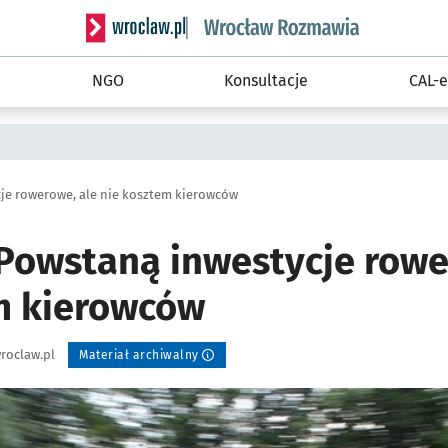
Serwis informacyjny wroclaw.pl podserwis: Rozm
NGO
Konsultacje
CAL-e
je rowerowe, ale nie kosztem kierowców
Powstaną inwestycje rowe
m kierowców
roclaw.pl
Materiał archiwalny