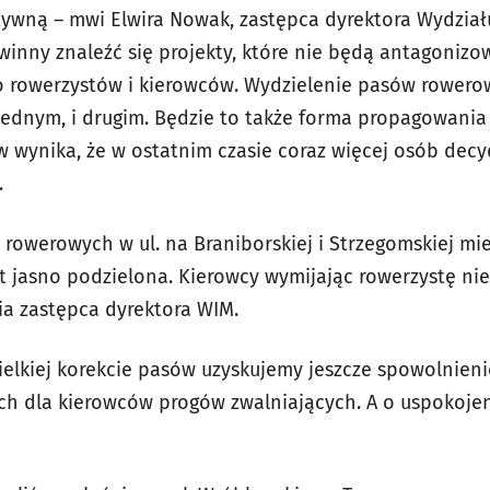
ywną – mwi Elwira Nowak, zastępca dyrektora Wydziału 
inny znaleźć się projekty, które nie będą antagonizo
o rowerzystów i kierowców. Wydzielenie pasów rowero
 jednym, i drugim. Będzie to także forma propagowania
w wynika, że w ostatnim czasie coraz więcej osób decy
.
 rowerowych w ul. na Braniborskiej i Strzegomskiej mi
st jasno podzielona. Kierowcy wymijając rowerzystę nie
ia zastępca dyrektora WIM.
elkiej korekcie pasów uzyskujemy jeszcze spowolnieni
ch dla kierowców progów zwalniających. A o uspokoje