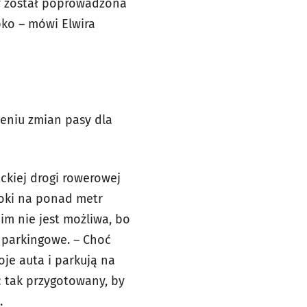
wy został poprowadzona
bko – mówi Elwira
zeniu zmian pasy dla
ckiej drogi rowerowej
roki na ponad metr
im nie jest możliwa, bo
a parkingowe. – Choć
je auta i parkują na
ć tak przygotowany, by
.