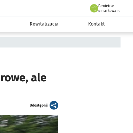
Powietrze
we Wrocławiu
awia
umiarkowane
Rewitalizacja
Kontakt
rowe, ale
artykuł
Udostępnij