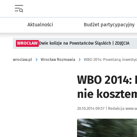
Menu główne portalu wroclaw.pl
Aktualności
Budżet partycypacyjny
WROCŁAW
Dwie kolizje na Powstańców Śląskich | ZDJĘCIA
wroclaw.pl
Wrocław Rozmawia
WBO 2014: Powstaną inwestyc
WBO 2014: 
nie koszte
Data publikacji:
Autor:
20.10.2014 09:57 |
Redakcja www.w
Kliknij, aby powiększyć