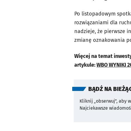
Po listopadowym spotk
rozwiązaniami dla ruc
nadzieje, że pierwsze i
zmianę oznakowania po
Więcej na temat inwest
artykule:
WBO WYNIKI 20
BĄDŹ NA BIEŻĄ
Kliknij „obserwuj”, aby 
Najciekawsze wiadomośc