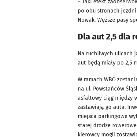
– Taki efekt zaobserwo
po obu stronach jezdni.
Nowak. Węższe pasy spo
Dla aut 2,5 dla
Na ruchliwych ulicach 
aut będą miały po 2,5 m
W ramach WBO zostanie 
na ul. Powstańców Śląsk
asfaltowy ciąg między w
zastawiają go auta. Inw
miejsca parkingowe wyt
starej drodze rowerowej
kierowcy mogli zostawi