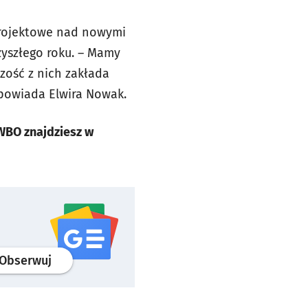
projektowe nad nowymi
yszłego roku. – Mamy
szość z nich zakłada
powiada Elwira Nowak.
WBO znajdziesz w
profil
google news
serwisu wroclaw.pl
Obserwuj