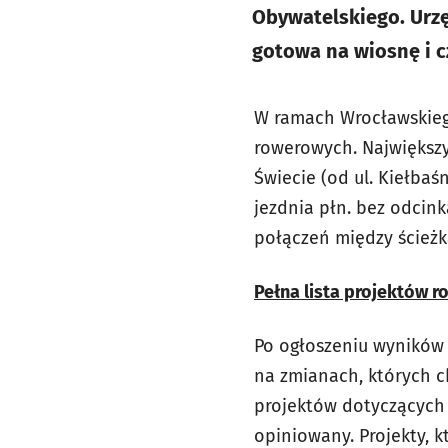
Obywatelskiego. Urzę
gotowa na wiosnę i cz
W ramach Wrocławskiego
rowerowych. Największ
Świecie (od ul. Kiełbaśn
jezdnia płn. bez odcin
połączeń między ścieżk
Pełna lista projektów 
Po ogłoszeniu wyników 
na zmianach, których ch
projektów dotyczących o
opiniowany. Projekty, k