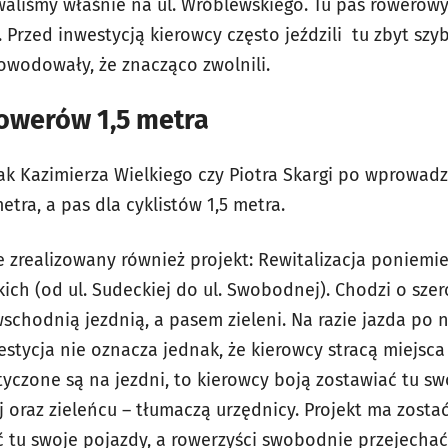
waliśmy właśnie na ul. Wróblewskiego. Tu pas rowero
 Przed inwestycją kierowcy często jeździli tu zbyt szy
wodowały, że znacząco zwolnili.
 rowerów 1,5 metra
jak Kazimierza Wielkiego czy Piotra Skargi po wprowad
etra, a pas dla cyklistów 1,5 metra.
zrealizowany również projekt: Rewitalizacja poniemie
ich (od ul. Sudeckiej do ul. Swobodnej). Chodzi o sze
schodnią jezdnią, a pasem zieleni. Na razie jazda po n
estycja nie oznacza jednak, że kierowcy stracą miejsc
yczone są na jezdni, to kierowcy boją zostawiać tu swo
 oraz zieleńcu – tłumaczą urzędnicy. Projekt ma zosta
ć tu swoje pojazdy, a rowerzyści swobodnie przejechać