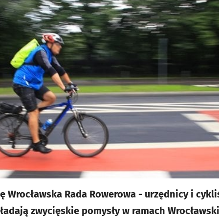
się Wrocławska Rada Rowerowa - urzędnicy i cykl
akładają zwycięskie pomysły w ramach Wrocławsk