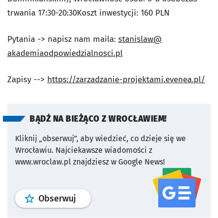
trwania 17:30-20:30Koszt inwestycji: 160 PLN
Pytania -> napisz nam maila:
stanislaw@
akademiaodpowiedzialnosci.pl
Zapisy -->
https://zarzadzanie-
projektami.evenea.pl/
BĄDŹ NA BIEŻĄCO Z WROCŁAWIEM!
Kliknij „obserwuj”, aby wiedzieć, co dzieje się we
Wrocławiu.
Najciekawsze wiadomości z
www.wroclaw.pl znajdziesz w Google News!
profil
google news
serwisu wroclaw
Obserwuj