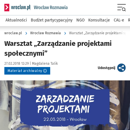
Serwis informacyjny wroclaw.pl podserwis: Rozmawia
Menu
Aktualności
Budżet partycypacyjny
NGO
Konsultacje
CAL-e
R
wroclaw.pl
Wrocław Rozmawia
Warsztat „Zarządzanie projektami spo
Warsztat „Zarządzanie projektami
społecznymi”
Data publikacji:
Autor:
27.02.2018 12:29 |
Magdalena Talik
artykuł
Udostępnij
Materiał archiwalny
Kliknij, aby powiększyć