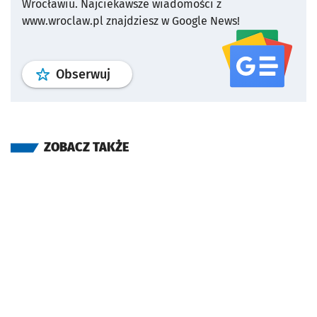
Wrocławiu.
Najciekawsze wiadomości z
www.wroclaw.pl znajdziesz w Google News!
profil
google news
serwisu wroclaw
Obserwuj
ZOBACZ TAKŻE