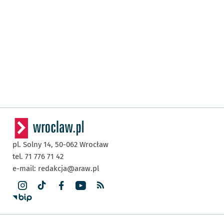
pl. Solny 14,
50-062
Wrocław
tel. 71 776 71 42
e-mail:
redakcja@araw.pl