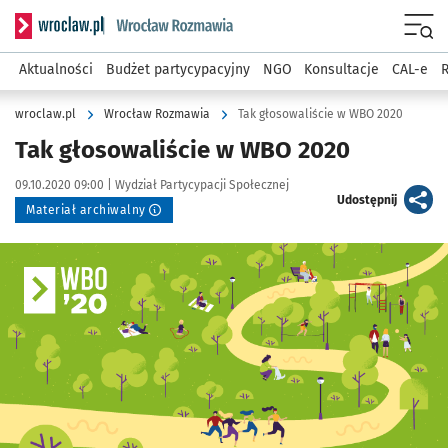
Serwis informacyjny wroclaw.pl podserwis: Rozmawia
Menu
Aktualności
Budżet partycypacyjny
NGO
Konsultacje
CAL-e
R
wroclaw.pl
Wrocław Rozmawia
Tak głosowaliście w WBO 2020
Tak głosowaliście w WBO 2020
Data publikacji:
Autor:
09.10.2020 09:00 |
Wydział Partycypacji Społecznej
artykuł
Udostępnij
Materiał archiwalny
Kliknij, aby powiększyć