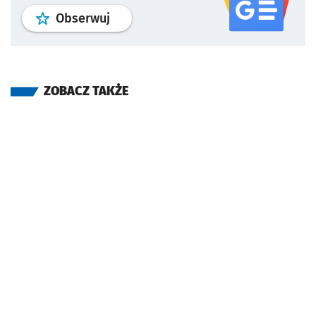
profil
google news
serwisu wroclaw
Obserwuj
ZOBACZ TAKŻE