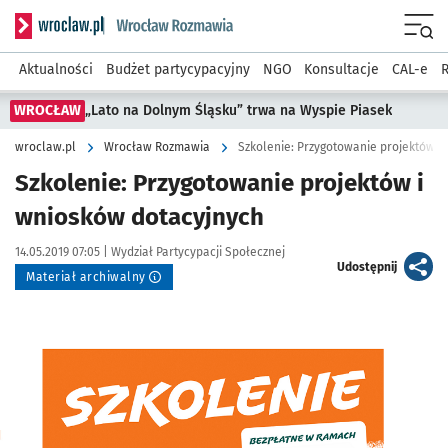
Serwis informacyjny wroclaw.pl podserwis: Rozmawia
Menu
Aktualności
Budżet partycypacyjny
NGO
Konsultacje
CAL-e
R
WROCŁAW
„Lato na Dolnym Śląsku” trwa na Wyspie Piasek
wroclaw.pl
Wrocław Rozmawia
Szkolenie: Przygotowanie projektów i
Szkolenie: Przygotowanie projektów i
wniosków dotacyjnych
Data publikacji:
Autor:
14.05.2019 07:05 |
Wydział Partycypacji Społecznej
artykuł
Udostępnij
Materiał archiwalny
Kliknij, aby powiększyć