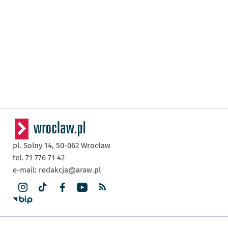
pl. Solny 14,
50-062
Wrocław
tel. 71 776 71 42
e-mail:
redakcja@araw.pl