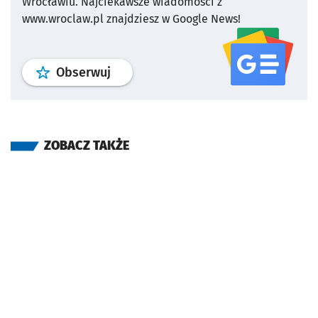
Wrocławiu.
Najciekawsze wiadomości z
www.wroclaw.pl znajdziesz w Google News!
profil
google news
serwisu wroclaw
Obserwuj
ZOBACZ TAKŻE