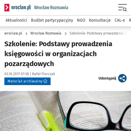
Serwis informacyjny wroclaw.pl podserwis: Rozmawia
Menu
Aktualności
Budżet partycypacyjny
NGO
Konsultacje
CAL-e
R
wroclaw.pl
Wrocław Rozmawia
Szkolenie: Podstawy prowadzenia ksi
Szkolenie: Podstawy prowadzenia
księgowości w organizacjach
pozarządowych
Data publikacji:
Autor:
03.10.2017 07:38 |
Rafał Florczak
artykuł
Udostępnij
Materiał archiwalny
Kliknij, aby powiększyć