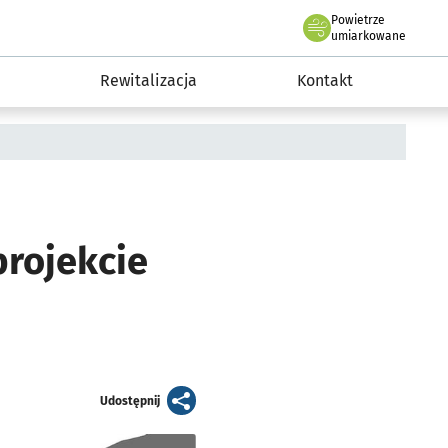
Powietrze
we Wrocławiu
awia
umiarkowane
Rewitalizacja
Kontakt
projekcie
artykuł
Udostępnij