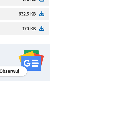
632,5 KB
170 KB
profil
google news
serwisu wroclaw.pl
Obserwuj