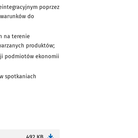
eintegracyjnym poprzez
h warunków do
 na terenie
warzanych produktów;
cji podmiotów ekonomii
 w spotkaniach
492 KB