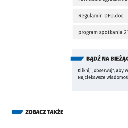
otworzy się w nowej 
Regulamin DFU.doc
otworzy się w nowej 
program spotkania 21.
otworzy się w nowej 
BĄDŹ NA BIEŻĄ
Kliknij „obserwuj”, aby 
Najciekawsze wiadomośc
ZOBACZ TAKŻE