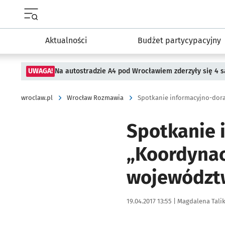
Menu główne portalu wroclaw.pl
Aktualności
Budżet partycypacyjny
UWAGA!
Na autostradzie A4 pod Wrocławiem zderzyły się 4
wroclaw.pl
Wrocław Rozmawia
Spotkanie 
„Koordynac
województw
Data publikacji:
Autor:
19.04.2017 13:55 |
Magdalena Tali
Kliknij, aby powiększyć