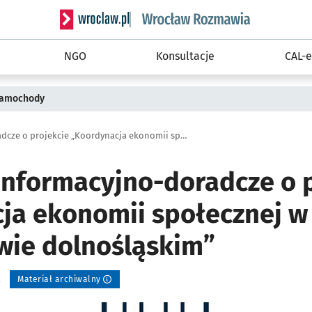
Serwis informacyjny wroclaw.pl podserwis: Rozm
NGO
Konsultacje
CAL-e
 samochody
Spotkanie informacyjno-doradcze o projekcie „Koordynacja ekonomii społecznej w województwie dolnośląskim”
informacyjno-doradcze o 
ja ekonomii społecznej w
ie dolnośląskim”
k
Materiał archiwalny