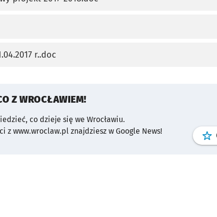
karcie
karcie
04.2017 r..doc
karcie
CO Z WROCŁAWIEM!
wiedzieć, co dzieje się we Wrocławiu.
i z www.wroclaw.pl znajdziesz w Google News!