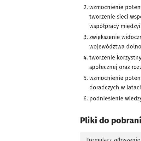
wzmocnienie potenc
tworzenie sieci ws
współpracy międzyi
zwiększenie widocz
województwa dolnoś
tworzenie korzyst
społecznej oraz roz
wzmocnienie potenc
doradczych w latac
podniesienie wiedz
Pliki do pobran
Formularz zgłoszenio