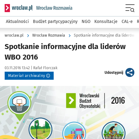
Serwis informacyjny wroclaw.pl podserwis: Rozmawia
Menu
Aktualności
Budżet partycypacyjny
NGO
Konsultacje
CAL-e
R
wroclaw.pl
Wrocław Rozmawia
Spotkanie informacyjne dla liderów 
Spotkanie informacyjne dla liderów
WBO 2016
Data publikacji:
Autor:
03.11.2016 13:42 |
Rafał Florczak
artykuł
Udostępnij
Materiał archiwalny
Kliknij, aby powiększyć