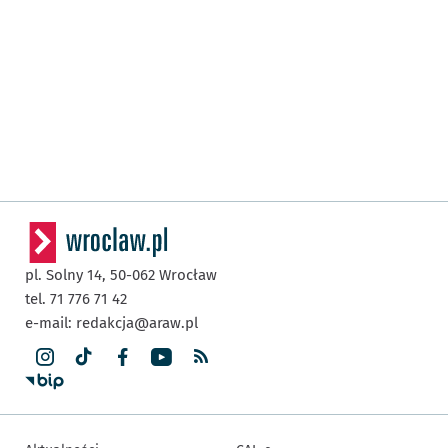
pl. Solny 14,
50-062
Wrocław
tel. 71 776 71 42
e-mail:
redakcja@araw.pl