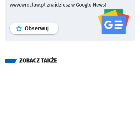
www.wroclaw.pl znajdziesz w Google News!
profil
google news
serwisu wroclaw
Obserwuj
ZOBACZ TAKŻE