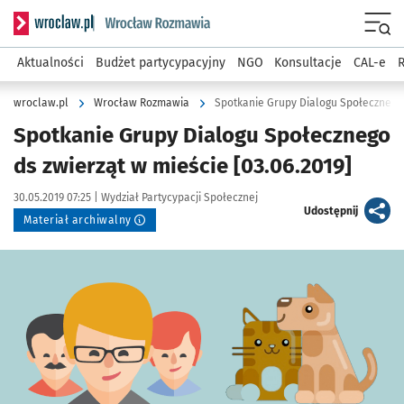
Serwis informacyjny wroclaw.pl podserwis: Rozmawia
Menu
Aktualności
Budżet partycypacyjny
NGO
Konsultacje
CAL-e
R
wroclaw.pl
Wrocław Rozmawia
Spotkanie Grupy Dialogu Społecznego d
Spotkanie Grupy Dialogu Społecznego
ds zwierząt w mieście [03.06.2019]
Data publikacji:
Autor:
30.05.2019 07:25 |
Wydział Partycypacji Społecznej
artykuł
Udostępnij
Materiał archiwalny
Kliknij, aby powiększyć