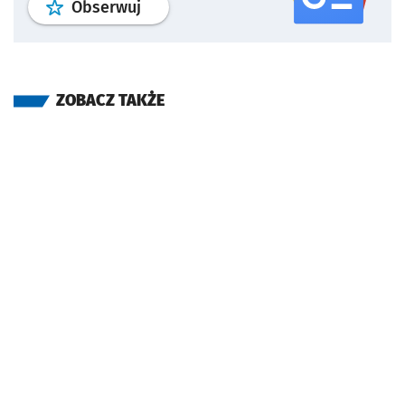
profil
google news
serwisu wroclaw
Obserwuj
ZOBACZ TAKŻE