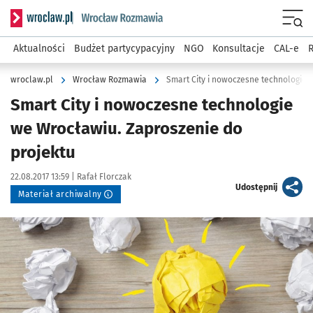
Serwis informacyjny wroclaw.pl podserwis: Rozmawia
Menu
Aktualności
Budżet partycypacyjny
NGO
Konsultacje
CAL-e
R
wroclaw.pl
Wrocław Rozmawia
Smart City i nowoczesne technologie 
Smart City i nowoczesne technologie
we Wrocławiu. Zaproszenie do
projektu
Data publikacji:
Autor:
22.08.2017 13:59 |
Rafał Florczak
artykuł
Udostępnij
Materiał archiwalny
Kliknij, aby powiększyć