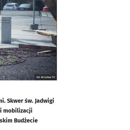
fot. Wrocław TV
mi. Skwer św. Jadwigi
 mobilizacji
wskim Budżecie