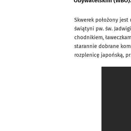
Obywatelskim (WBO)
Skwerek położony jest u
świątyni pw. św. Jadwig
chodnikiem, ławeczkam
starannie dobrane komp
rozplenicę japońską, p