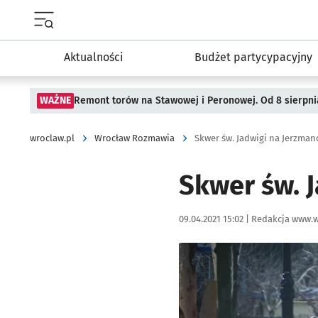
Menu główne portalu wroclaw.pl
Aktualności
Budżet partycypacyjny
WAŻNE
Remont torów na Stawowej i Peronowej. Od 8 sierpni
wroclaw.pl
Wrocław Rozmawia
Skwer św. Jadwigi na Jerzman
Skwer św. 
Data publikacji:
Autor:
09.04.2021 15:02 |
Redakcja www.w
Kliknij, aby powiększyć