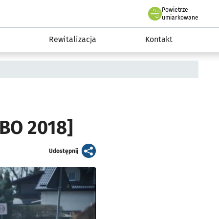
Powietrze
we Wrocławiu
awia
umiarkowane
Rewitalizacja
Kontakt
WBO 2018]
artykuł
Udostępnij