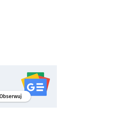
profil
google news
serwisu wroclaw.pl
Obserwuj