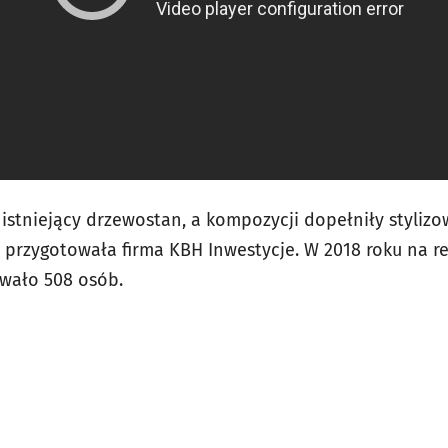
stniejący drzewostan, a kompozycji dopełniły styliz
u przygotowała firma KBH Inwestycje. W 2018 roku na re
owało 508 osób.