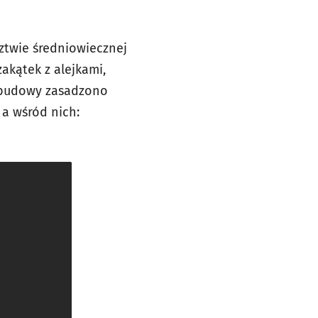
dztwie średniowiecznej
zakątek z alejkami,
 budowy zasadzono
a wśród nich: