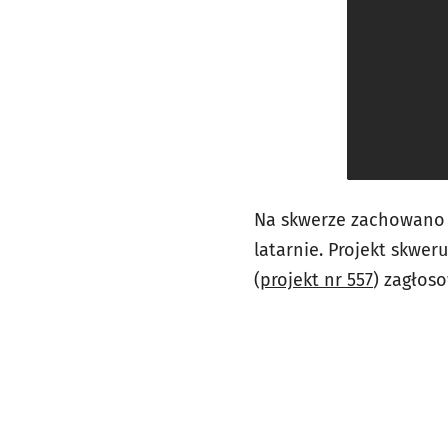
Na skwerze zachowano i
latarnie. Projekt skwer
(
projekt nr 557
) zagłos