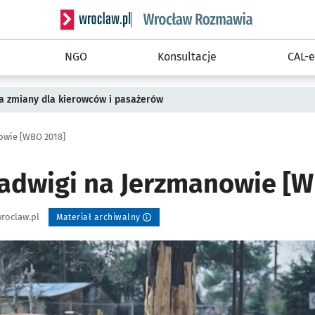
Serwis informacyjny wroclaw.pl podserwis: Rozm
NGO
Konsultacje
CAL-e
a zmiany dla kierowców i pasażerów
owie [WBO 2018]
Jadwigi na Jerzmanowie [
roclaw.pl
Materiał archiwalny