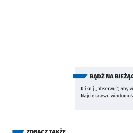
BĄDŹ NA BIEŻĄ
Kliknij „obserwuj”, aby 
Najciekawsze wiadomośc
ZOBACZ TAKŻE