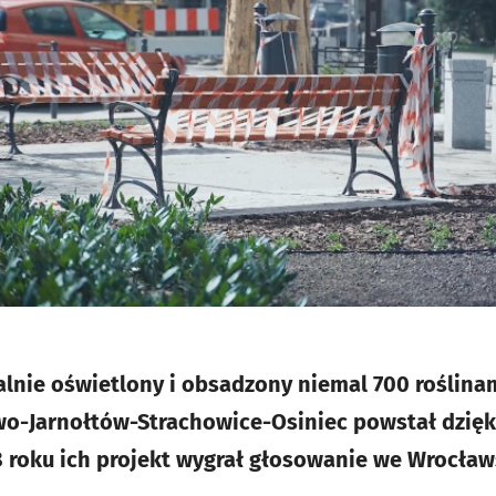
ralnie oświetlony i obsadzony niemal 700 roślina
o-Jarnołtów-Strachowice-Osiniec powstał dzięki
 roku ich projekt wygrał głosowanie we Wrocła