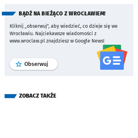
BĄDŹ NA BIEŻĄCO Z WROCŁAWIEM!
Kliknij „obserwuj”, aby wiedzieć, co dzieje się we
Wrocławiu.
Najciekawsze wiadomości z
www.wroclaw.pl znajdziesz w Google News!
profil
google news
serwisu wroclaw
Obserwuj
ZOBACZ TAKŻE