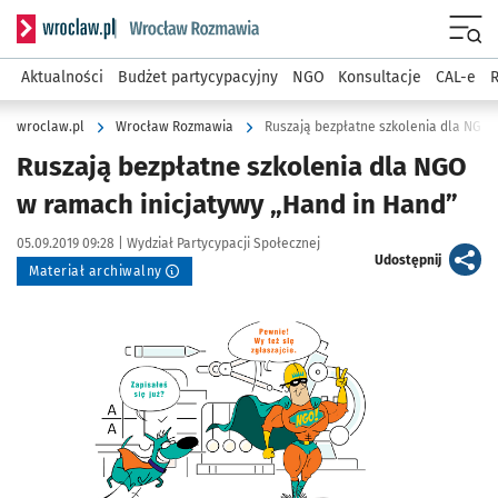
Serwis informacyjny wroclaw.pl podserwis: Rozmawia
Menu
Aktualności
Budżet partycypacyjny
NGO
Konsultacje
CAL-e
R
wroclaw.pl
Wrocław Rozmawia
Ruszają bezpłatne szkolenia dla NGO 
Ruszają bezpłatne szkolenia dla NGO
w ramach inicjatywy „Hand in Hand”
Data publikacji:
Autor:
05.09.2019 09:28 |
Wydział Partycypacji Społecznej
artykuł
Udostępnij
Materiał archiwalny
Kliknij, aby powiększyć