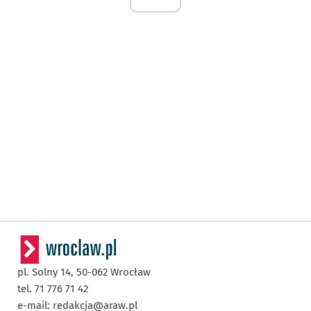
pl. Solny 14,
50-062
Wrocław
tel. 71 776 71 42
e-mail:
redakcja@araw.pl