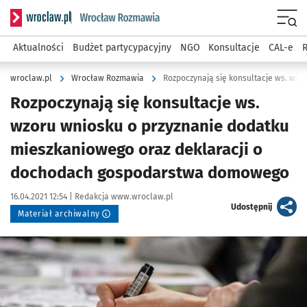
Serwis informacyjny wroclaw.pl podserwis: Rozmawia
Menu
Aktualności
Budżet partycypacyjny
NGO
Konsultacje
CAL-e
R
wroclaw.pl
Wrocław Rozmawia
Rozpoczynają się konsultacje ws.
wzoru wniosku o przyznanie dodatku
mieszkaniowego oraz deklaracji o
dochodach gospodarstwa domowego
Data publikacji:
Autor:
16.04.2021 12:54 |
Redakcja www.wroclaw.pl
artykuł
Udostępnij
Materiał archiwalny
Kliknij, aby powiększyć