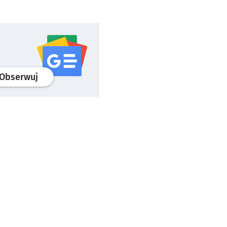
profil
google news
serwisu wroclaw.pl
Obserwuj