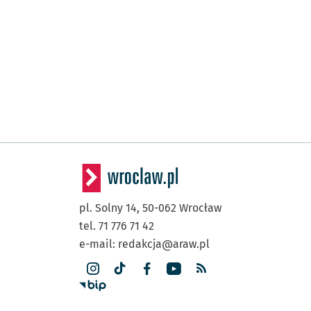
pl. Solny 14,
50-062
Wrocław
tel. 71 776 71 42
e-mail:
redakcja@araw.pl