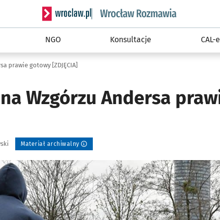
Serwis informacyjny wroclaw.pl podserwis: Rozm
NGO
Konsultacje
CAL-e
a prawie gotowy [ZDJĘCIA]
na Wzgórzu Andersa praw
ski
Materiał archiwalny