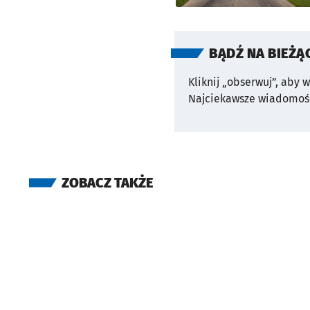
BĄDŹ NA BIEŻĄ
Kliknij „obserwuj”, aby 
Najciekawsze wiadomośc
ZOBACZ TAKŻE