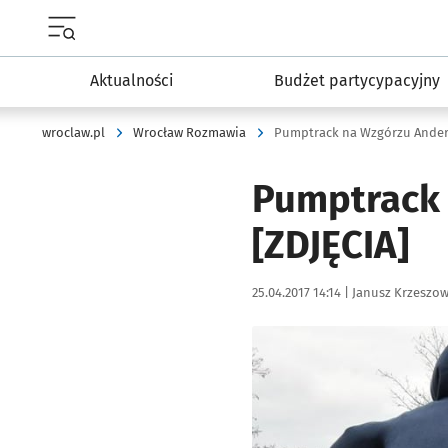
Menu główne portalu wroclaw.pl
Aktualności
Budżet partycypacyjny
wroclaw.pl
Wrocław Rozmawia
Pumptrack na Wzgórzu Anders
Pumptrack 
[ZDJĘCIA]
Data publikacji:
Autor:
25.04.2017 14:14 |
Janusz Krzeszow
Kliknij, aby powiększyć