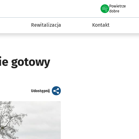
Powietrze
we Wrocławiu
awia
dobre
Rewitalizacja
Kontakt
ie gotowy
artykuł
Udostępnij