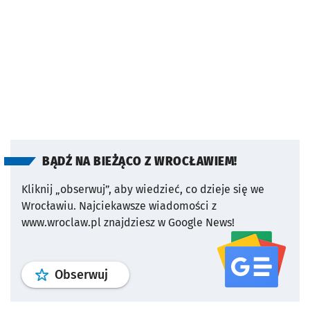
BĄDŹ NA BIEŻĄCO Z WROCŁAWIEM!
Kliknij „obserwuj”, aby wiedzieć, co dzieje się we
Wrocławiu.
Najciekawsze wiadomości z
www.wroclaw.pl znajdziesz w Google News!
profil
google news
serwisu wroclaw
Obserwuj