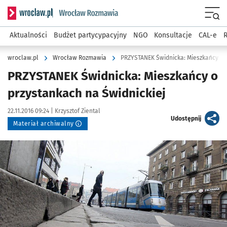
Serwis informacyjny wroclaw.pl podserwis: Rozmawia
Menu
Aktualności
Budżet partycypacyjny
NGO
Konsultacje
CAL-e
R
wroclaw.pl
Wrocław Rozmawia
PRZYSTANEK Świdnicka: Mieszkańcy o p
PRZYSTANEK Świdnicka: Mieszkańcy o
przystankach na Świdnickiej
Data publikacji:
Autor:
22.11.2016 09:24 |
Krzysztof Ziental
artykuł
Udostępnij
Materiał archiwalny
Kliknij, aby powiększyć