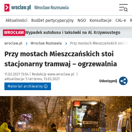
Serwis informacyjny wroclaw.pl podserwis: Rozmawia
Menu
Aktualności
Budżet partycypacyjny
NGO
Konsultacje
CAL-e
R
WROCŁAW
Wypadek autobusu i taksówki na Al. Krzywoustego
wroclaw.pl
Wrocław Rozmawia
Przy mostach Mieszczańskich stoi sta
Przy mostach Mieszczańskich stoi
stacjonarny tramwaj – ogrzewalnia
Data publikacji:
Autor:
11.02.2021 13:54 |
Redakcja www.wroclaw.pl
|
aktualizacja:
5 lat temu, 13.02.2021
artykuł
Udostępnij
Materiał archiwalny
Kliknij, aby powiększyć