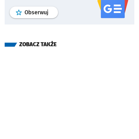
profil
google news
serwisu wroclaw
Obserwuj
ZOBACZ TAKŻE