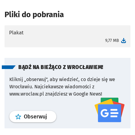
Pliki do pobrania
Plakat
otworzy się w nowej karcie
9,77 MB
BĄDŹ NA BIEŻĄCO Z WROCŁAWIEM!
Kliknij „obserwuj”, aby wiedzieć, co dzieje się we
Wrocławiu.
Najciekawsze wiadomości z
www.wroclaw.pl znajdziesz w Google News!
profil
google news
serwisu wroclaw
Obserwuj