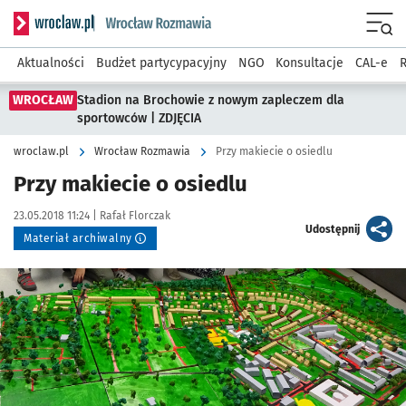
Serwis informacyjny wroclaw.pl podserwis: Rozmawia
Menu
Aktualności
Budżet partycypacyjny
NGO
Konsultacje
CAL-e
R
WROCŁAW
Stadion na Brochowie z nowym zapleczem dla
sportowców | ZDJĘCIA
wroclaw.pl
Wrocław Rozmawia
Przy makiecie o osiedlu
Przy makiecie o osiedlu
Data publikacji:
Autor:
23.05.2018 11:24 |
Rafał Florczak
artykuł
Udostępnij
Materiał archiwalny
Kliknij, aby powiększyć