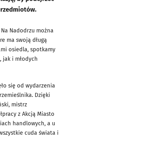
przedmiotów.
ie. Na Nadodrzu można
óre ma swoją długą
cami osiedla, spotkamy
, jak i młodych
ęło się od wydarzenia
zemieślnika. Dzięki
ski, mistrz
łpracy z Akcją Miasto
riach handlowych, a u
wszystkie cuda świata i