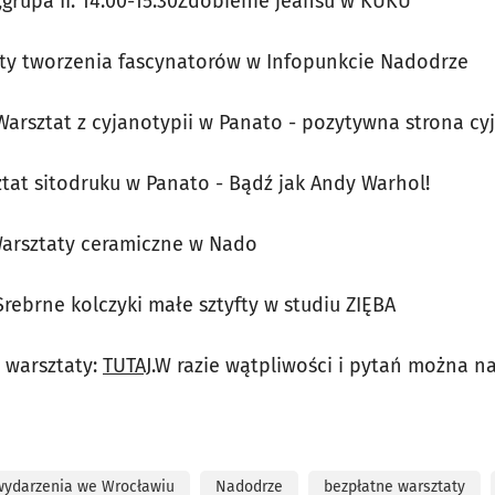
0,grupa II: 14:00-15:30Zdobienie jeansu w KUKU
aty tworzenia fascynatorów w Infopunkcie Nadodrze
0Warsztat z cyjanotypii w Panato - pozytywna strona cy
ztat sitodruku w Panato - Bądź jak Andy Warhol!
0Warsztaty ceramiczne w Nado
0Srebrne kolczyki małe sztyfty w studiu ZIĘBA
 warsztaty:
TUTAJ
.W razie wątpliwości i pytań można na
wydarzenia we Wrocławiu
Nadodrze
bezpłatne warsztaty