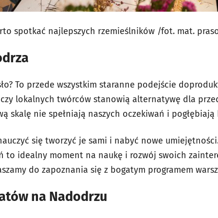
rto spotkać najlepszych rzemieślników /fot. mat. pras
odrza
ło? To przede wszystkim staranne podejście doprodukt
eczy lokalnych twórców stanowią alternatywę dla prze
skalę nie spełniają naszych oczekiwań i pogłębiają k
nauczyć się tworzyć je sami i nabyć nowe umiejętności
ień to idealny moment na naukę i rozwój swoich zaint
raszamy do zapoznania się z bogatym programem warsz
atów na Nadodrzu