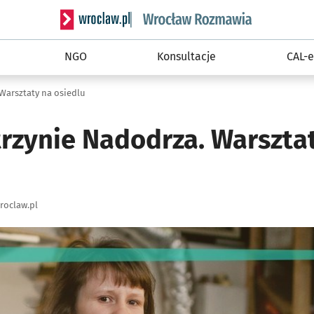
Serwis informacyjny wroclaw.pl podserwis: Rozm
NGO
Konsultacje
CAL-e
Warsztaty na osiedlu
trzynie Nadodrza. Warszta
roclaw.pl