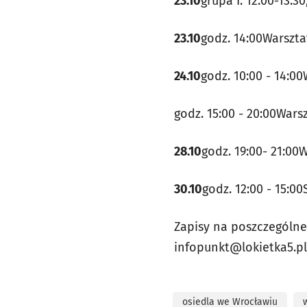
23.10
grupa I: 12:00-13:3
23.10
godz. 14:00Warszt
24.10
godz. 10:00 - 14:0
godz. 15:00 - 20:00Wars
28.10
godz. 19:00- 21:0
30.10
godz. 12:00 - 15:0
Zapisy na poszczególne
infopunkt@lokietka5.pl
osiedla we Wrocławiu