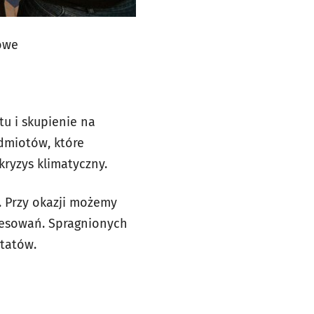
owe
u i skupienie na
dmiotów, które
ryzys klimatyczny.
. Przy okazji możemy
eresowań. Spragnionych
tatów.