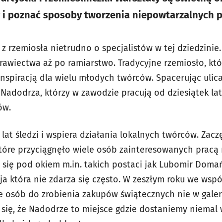
y i poznać sposoby tworzenia niepowtarzalnych 
e z rzemiosła nietrudno o specjalistów w tej dziedzin
rawiectwa aż po ramiarstwo. Tradycyjne rzemiosło, kt
ą inspiracją dla wielu młodych twórców. Spacerując uli
Nadodrza, którzy w zawodzie pracują od dziesiątek lat
ów.
at śledzi i wspiera działania lokalnych twórców. Zacz
tóre przyciągnęło wiele osób zainteresowanych pracą r
się pod okiem m.in. takich postaci jak Lubomir Domań
ja która nie zdarza się często. W zeszłym roku we wspó
le osób do zrobienia zakupów świątecznych nie w gale
 się, że Nadodrze to miejsce gdzie dostaniemy niemal 