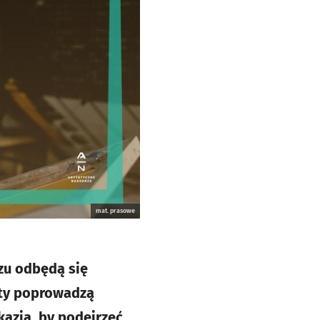
mat. prasowe
zu odbędą się
aty poprowadzą
kazją, by podejrzeć