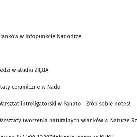
wianków w Infopunkcie Nadodrze
iedzi w studiu ZIĘBA
sztaty ceramiczne w Nado
Warsztat introligatorski w Panato - Zrób sobie notes!
0Warsztaty tworzenia naturalnych wianków w Naturze R