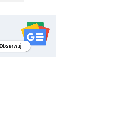
profil
google news
serwisu wroclaw.pl
Obserwuj