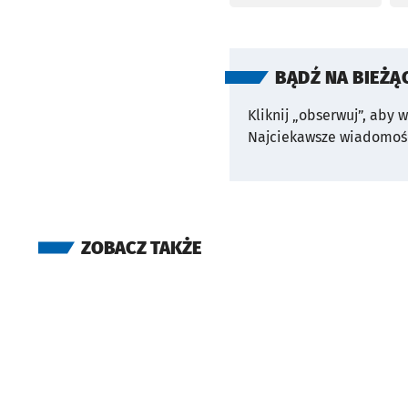
BĄDŹ NA BIEŻĄ
Kliknij „obserwuj”, aby 
Najciekawsze wiadomośc
ZOBACZ TAKŻE