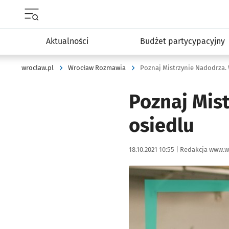
Menu główne portalu wroclaw.pl
Aktualności
Budżet partycypacyjny
wroclaw.pl
Wrocław Rozmawia
Poznaj Mistrzynie Nadodrza. 
Poznaj Mis
osiedlu
Data publikacji:
Autor:
18.10.2021 10:55 |
Redakcja www.w
Kliknij, aby powiększyć