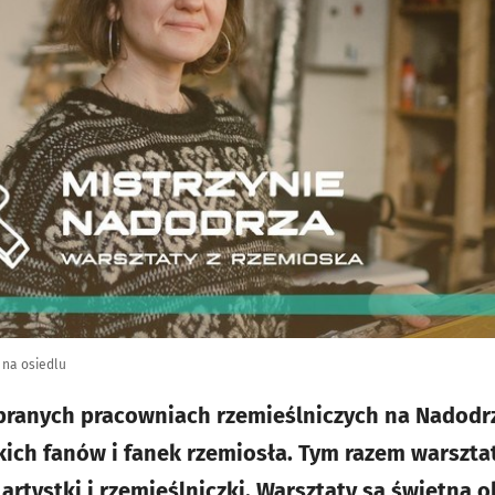
 na osiedlu
branych pracowniach rzemieślniczych na Nadodr
kich fanów i fanek rzemiosła. Tym razem warszt
 artystki i rzemieślniczki. Warsztaty są świetną o