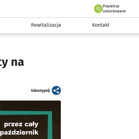
Powietrze
we Wrocławiu
awia
umiarkowane
Rewitalizacja
Kontakt
ty na
artykuł
Udostępnij