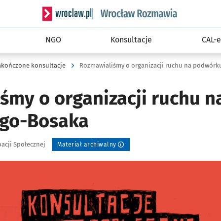
Serwis informacyjny wroclaw.pl podserwis: Rozm
NGO
Konsultacje
CAL-e
akończone konsultacje
Rozmawialiśmy o organizacji ruchu na podwórk
śmy o organizacji ruchu 
ego-Bosaka
pacji Społecznej
Materiał archiwalny