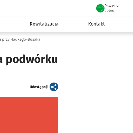
Powietrze
we Wrocławiu
awia
dobre
Rewitalizacja
Kontakt
u przy Haukego-Bosaka
na podwórku
artykuł
Udostępnij