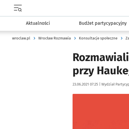
Menu główne portalu wroclaw.pl
Aktualności
Budżet partycypacyjny
wroclaw.pl
Wrocław Rozmawia
Konsultacje społeczne
Z
Rozmawiali
przy Hauk
Data publikacji:
Autor:
23.06.2021 07:25 |
Wydział Partycy
Kliknij, aby powiększyć