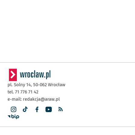
pl. Solny 14,
50-062
Wrocław
tel. 71 776 71 42
e-mail:
redakcja@araw.pl