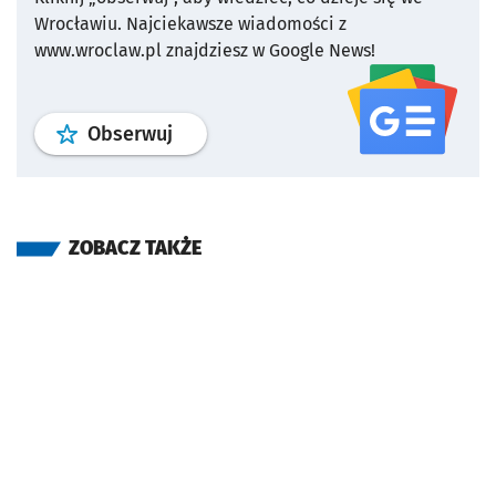
Wrocławiu.
Najciekawsze wiadomości z
www.wroclaw.pl znajdziesz w Google News!
profil
google news
serwisu wroclaw
Obserwuj
ZOBACZ TAKŻE