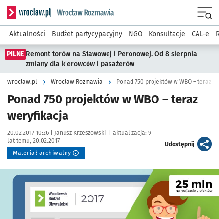
Serwis informacyjny wroclaw.pl podserwis: Rozmawia
Menu
Aktualności
Budżet partycypacyjny
NGO
Konsultacje
CAL-e
R
PILNE
Remont torów na Stawowej i Peronowej. Od 8 sierpnia
zmiany dla kierowców i pasażerów
wroclaw.pl
Wrocław Rozmawia
Ponad 750 projektów w WBO – teraz we
Ponad 750 projektów w WBO – teraz
weryfikacja
Data publikacji:
Autor:
20.02.2017 10:26 |
Janusz Krzeszowski
|
aktualizacja:
9
lat temu, 20.02.2017
artykuł
Udostępnij
Materiał archiwalny
Kliknij, aby powiększyć