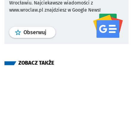
Wrocławiu.
Najciekawsze wiadomości z
www.wroclaw.pl znajdziesz w Google News!
profil
google news
serwisu wroclaw
Obserwuj
ZOBACZ TAKŻE