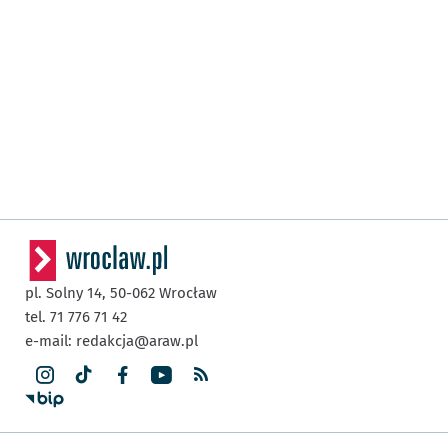
pl. Solny 14,
50-062
Wrocław
tel. 71 776 71 42
e-mail:
redakcja@araw.pl