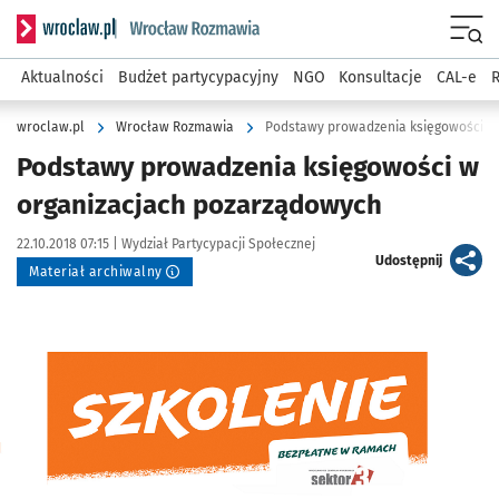
Serwis informacyjny wroclaw.pl podserwis: Rozmawia
Menu
Aktualności
Budżet partycypacyjny
NGO
Konsultacje
CAL-e
R
wroclaw.pl
Wrocław Rozmawia
Podstawy prowadzenia księgowości w
Podstawy prowadzenia księgowości w
organizacjach pozarządowych
Data publikacji:
Autor:
22.10.2018 07:15 |
Wydział Partycypacji Społecznej
artykuł
Udostępnij
Materiał archiwalny
Kliknij, aby powiększyć