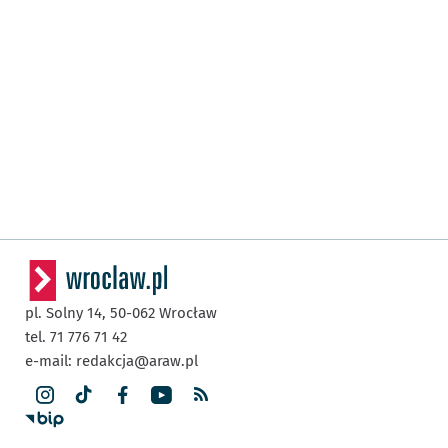
pl. Solny 14,
50-062
Wrocław
tel. 71 776 71 42
e-mail:
redakcja@araw.pl