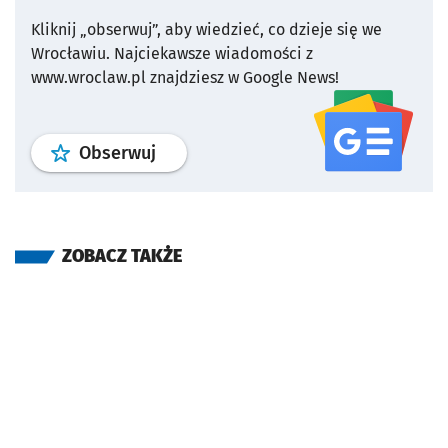
Kliknij „obserwuj”, aby wiedzieć, co dzieje się we
Wrocławiu.
Najciekawsze wiadomości z
www.wroclaw.pl znajdziesz w Google News!
profil
google news
serwisu wroclaw
Obserwuj
ZOBACZ TAKŻE