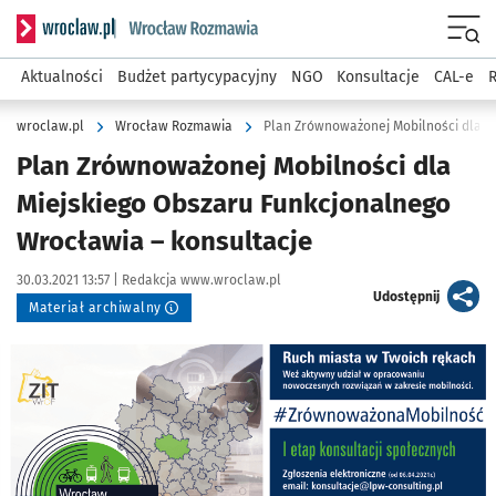
Serwis informacyjny wroclaw.pl podserwis: Rozmawia
Menu
Aktualności
Budżet partycypacyjny
NGO
Konsultacje
CAL-e
R
wroclaw.pl
Wrocław Rozmawia
Plan Zrównoważonej Mobilności dla
Miejskiego Obszaru Funkcjonalnego
Wrocławia – konsultacje
Data publikacji:
Autor:
30.03.2021 13:57 |
Redakcja www.wroclaw.pl
artykuł
Udostępnij
Materiał archiwalny
Kliknij, aby powiększyć