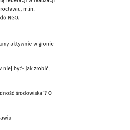
ą federacji w realizacji
rocławiu, m.in.
 do NGO.
łamy aktywnie w gronie
niej być- jak zrobić,
edność środowiska”? O
ławiu