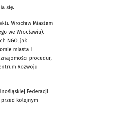
a się.
jektu Wrocław Miastem
ego we Wrocławiu).
ich NGO, jak
omie miasta i
 znajomości procedur,
Centrum Rozwoju
nośląskiej Federacji
 przed kolejnym