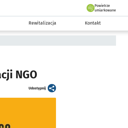
Powietrze
we Wrocławiu
awia
umiarkowane
Rewitalizacja
Kontakt
acji NGO
artykuł
Udostępnij