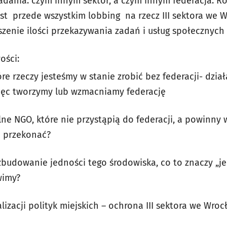
adania: czym innym sektor, a czym innym federacja. Rol
est przede wszystkim lobbing na rzecz III sektora we W
szenie ilości przekazywania zadań i usług społecznych
ości:
re rzeczy jesteśmy w stanie zrobić bez federacji- dzia
 więc tworzymy lub wzmacniamy federację
ne NGO, które nie przystąpią do federacji, a powinny w 
e przekonać?
 zbudowanie jedności tego środowiska, co to znaczy „j
wimy?
alizacji polityk miejskich – ochrona III sektora we Wroc