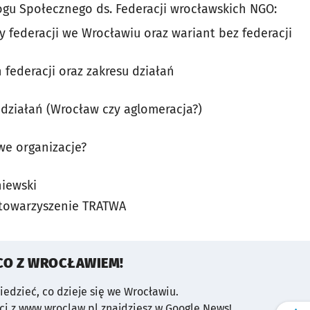
ogu Społecznego ds. Federacji wrocławskich NGO:
 federacji we Wrocławiu oraz wariant bez federacji
federacji oraz zakresu działań
 działań (Wrocław czy aglomeracja?)
we organizacje?
iewski
towarzyszenie TRATWA
CO Z WROCŁAWIEM!
wiedzieć, co dzieje się we Wrocławiu.
i z www.wroclaw.pl znajdziesz w Google News!