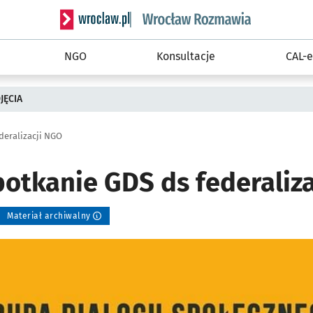
Serwis informacyjny wroclaw.pl podserwis: Rozm
NGO
Konsultacje
CAL-e
JĘCIA
deralizacji NGO
potkanie GDS ds federaliz
Materiał archiwalny