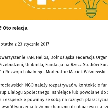
 Oto relacja.
notatka z 23 stycznia 2017
owarzyszenie FAN, Helios, Dolnośląska Federacja Organ
 Przebudzeni, Umbrella, Fundacja na Rzecz Studiów Eur
ń i Rozwoju Lokalnego. Moderator: Maciek Wiśniewski
 wrocławskich NGO należy rozpatrywać w kontekście f
rup Dialogu Społecznego. Istniejące lub powołane do ż
e i eksperckie powinny ze sobą na różnych płaszczyz
 współtworzenia tego mechanizmu działającego na rz