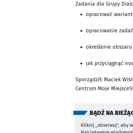
Zadania dla Grupy Dial
opracować warianty
opracowanie zadań 
określenie obszaru
jak przyciągnąć no
Sporządził:
Maciek Wiśn
Centrum Moje MiejsceS
BĄDŹ NA BIEŻĄ
Kliknij „obserwuj”, aby 
Najciekawsze wiadomośc