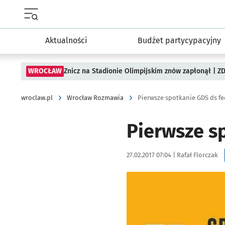
Menu główne portalu wroclaw.pl
Aktualności
Budżet partycypacyjny
WROCŁAW
Znicz na Stadionie Olimpijskim znów zapłonął | ZD
wroclaw.pl
Wrocław Rozmawia
Pierwsze spotkanie GDS ds fe
Pierwsze s
Data publikacji:
Autor:
27.02.2017 07:04 |
Rafał Florczak
Kliknij, aby powiększyć