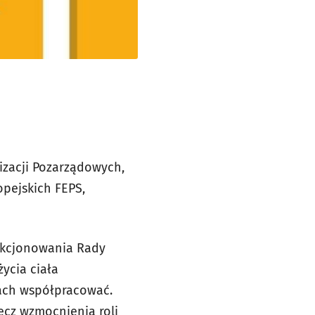
izacji Pozarządowych,
opejskich FEPS,
unkcjonowania Rady
ycia ciała
nach współpracować.
ecz wzmocnienia roli