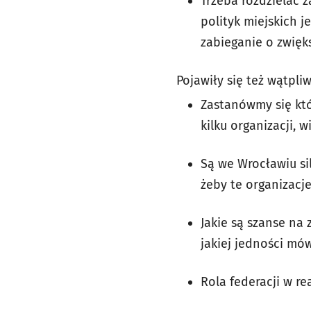
Trzeba rozdzielać z
polityk miejskich j
zabieganie o zwięk
Pojawiły się też wątpliw
Zastanówmy się któ
kilku organizacji,
Są we Wrocławiu sil
żeby te organizacj
Jakie są szanse na
jakiej jedności mó
Rola federacji w re