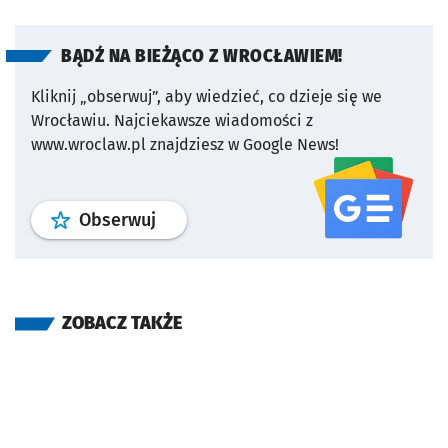
BĄDŹ NA BIEŻĄCO Z WROCŁAWIEM!
Kliknij „obserwuj”, aby wiedzieć, co dzieje się we
Wrocławiu.
Najciekawsze wiadomości z
www.wroclaw.pl znajdziesz w Google News!
profil
google news
serwisu wroclaw
Obserwuj
ZOBACZ TAKŻE