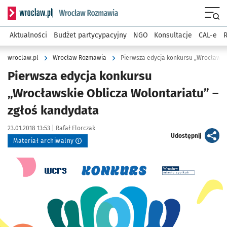
Serwis informacyjny wroclaw.pl podserwis: Rozmawia
Menu
Aktualności
Budżet partycypacyjny
NGO
Konsultacje
CAL-e
R
wroclaw.pl
Wrocław Rozmawia
Pierwsza edycja konkursu „Wrocławski
Pierwsza edycja konkursu
„Wrocławskie Oblicza Wolontariatu” –
zgłoś kandydata
Data publikacji:
Autor:
23.01.2018 13:53 |
Rafał Florczak
artykuł
Udostępnij
Materiał archiwalny
Kliknij, aby powiększyć