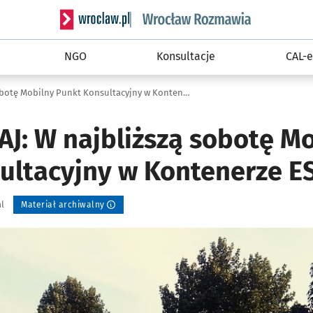
Serwis informacyjny wroclaw.pl podserwis: Rozm
NGO
Konsultacje
CAL-e
PARKowy GAJ: W najbliższą sobotę Mobilny Punkt Konsultacyjny w Kontenerze ESK
J: W najbliższą sobotę Mo
ultacyjny w Kontenerze E
al
Materiał archiwalny