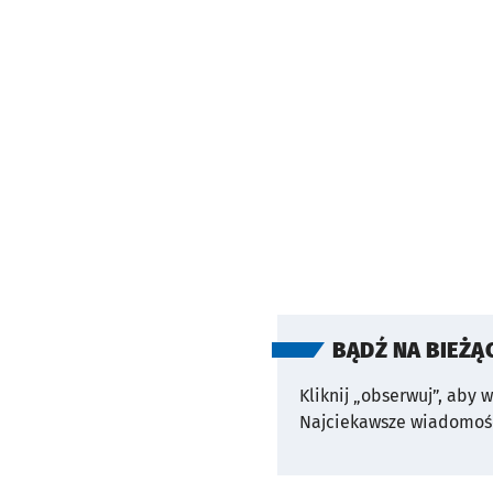
BĄDŹ NA BIEŻĄ
Kliknij „obserwuj”, aby 
Najciekawsze wiadomośc