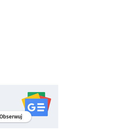
profil
google news
serwisu wroclaw.pl
Obserwuj