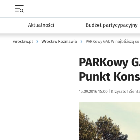
Menu główne portalu wroclaw.pl
Aktualności
Budżet partycypacyjny
wroclaw.pl
Wrocław Rozmawia
PARKowy GA
Punkt Kons
Data publikacji:
Autor:
15.09.2016 15:00 |
Krzysztof Zient
Kliknij, aby powiększyć