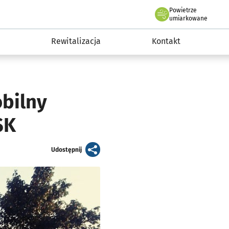
Powietrze
we Wrocławiu
awia
umiarkowane
Rewitalizacja
Kontakt
bilny
SK
artykuł
Udostępnij