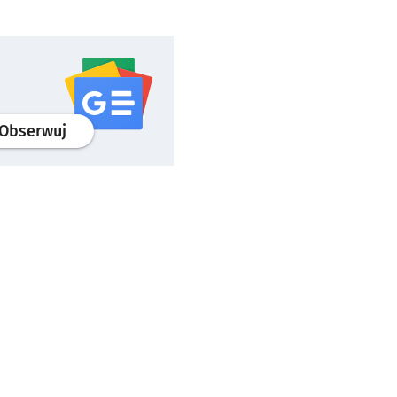
profil
google news
serwisu wroclaw.pl
Obserwuj