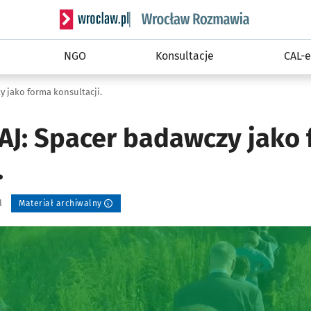
Serwis informacyjny wroclaw.pl podserwis: Rozm
NGO
Konsultacje
CAL-e
 jako forma konsultacji.
J: Spacer badawczy jako
.
l
Materiał archiwalny