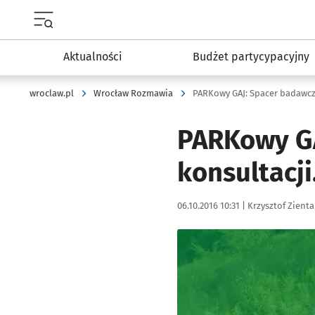
Menu główne portalu wroclaw.pl
Aktualności
Budżet partycypacyjny
wroclaw.pl
Wrocław Rozmawia
PARKowy GAJ: Spacer badawczy
PARKowy GA
konsultacji
Data publikacji:
Autor:
06.10.2016 10:31 |
Krzysztof Zienta
Kliknij, aby powiększyć