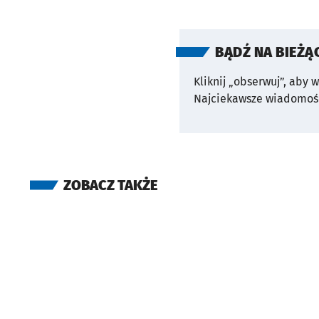
BĄDŹ NA BIEŻĄ
Kliknij „obserwuj”, aby 
Najciekawsze wiadomośc
ZOBACZ TAKŻE