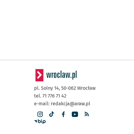
pl. Solny 14,
50-062
Wrocław
tel. 71 776 71 42
e-mail:
redakcja@araw.pl