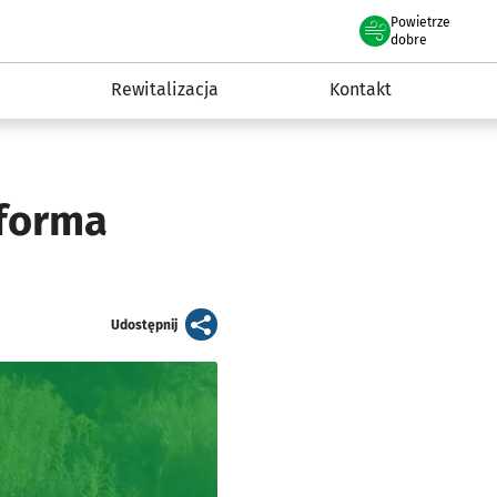
Powietrze
we Wrocławiu
awia
dobre
Rewitalizacja
Kontakt
 forma
artykuł
Udostępnij