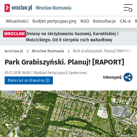
Serwis informacyjny wroclaw.pl podserwis: Rozmawia
Menu
Aktualności
Budżet partycypacyjny
NGO
Konsultacje
CAL-e
R
WROCŁAW
Zmiany na skrzyżowaniu Gazowej, Karwińskiej i
Mościckiego. Od 8 sierpnia ruch wahadłowy
wroclaw.pl
Wrocław Rozmawia
Park Grabiszyński. Planuj! [RAPORT]
Park Grabiszyński. Planuj! [RAPORT]
Data publikacji:
Autor:
05.11.2018 16:00 |
Wydział Partycypacji Społecznej
artykuł
Udostępnij
Materiał archiwalny
Kliknij, aby powiększyć