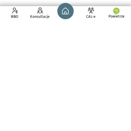
Strona główna - wroclaw.pl
Powietrze
WBO
Konsultacje
CAL-e
pl. Solny 14,
50-062
Wrocław
tel. 71 776 71 42
e-mail:
redakcja@araw.pl
Aktualności
CAL-e
Budżet partycypacyjny
Rewitalizacja
NGO
Kontakt
Konsultacje społeczne
Mapa strony
Inne informacje