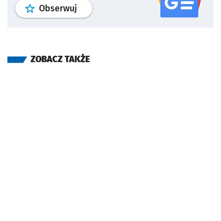
profil
google news
serwisu wroclaw
Obserwuj
ZOBACZ TAKŻE