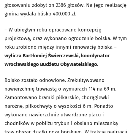
głosowaniu zdobył on 2386 głosów. Na jego realizację
gmina wydała blisko 400.000 zł.
– W ubiegłym roku opracowano koncepcję
projektową, oraz wykonano ogrodzenie boiska. W tym
roku zrobiono między innymi renowację boiska –
wylicza Bartłomiej Świerczewski, koordynator
Wrocławskiego Budżetu Obywatelskiego.
Boisko zostało odnowione. Zrekultywowano
nawierzchnię trawiastą o wymiarach 114 na 69 m.
Zamontowano bramki piłkarskie, chorągiewki
narożne, piłkochwyty o wysokości 6 m. Ponadto
wykonano nawierzchnie utwardzone placu i
chodników w pobliżu trybun i obsiano mieszanką
traw obszar działki poza boiskiem. W trakcie realizacji