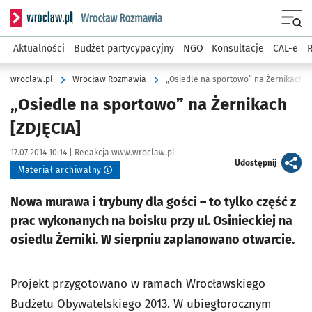
Serwis informacyjny wroclaw.pl podserwis: Rozmawia
Menu
Aktualności
Budżet partycypacyjny
NGO
Konsultacje
CAL-e
R
wroclaw.pl
Wrocław Rozmawia
„Osiedle na sportowo” na Żernikach [
„Osiedle na sportowo” na Żernikach
[ZDJĘCIA]
Data publikacji:
Autor:
17.07.2014 10:14 |
Redakcja www.wroclaw.pl
artykuł
Udostępnij
Materiał archiwalny
Nowa murawa i trybuny dla gości – to tylko część z
prac wykonanych na boisku przy ul. Osinieckiej na
osiedlu Żerniki. W sierpniu zaplanowano otwarcie.
Projekt przygotowano w ramach Wrocławskiego
Budżetu Obywatelskiego 2013. W ubiegłorocznym