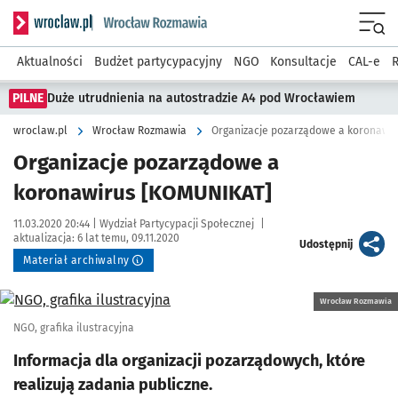
Serwis informacyjny wroclaw.pl podserwis: Rozmawia
Menu
Aktualności
Budżet partycypacyjny
NGO
Konsultacje
CAL-e
R
PILNE
Duże utrudnienia na autostradzie A4 pod Wrocławiem
wroclaw.pl
Wrocław Rozmawia
Organizacje pozarządowe a koronawi
Organizacje pozarządowe a
koronawirus [KOMUNIKAT]
Data publikacji:
Autor:
11.03.2020 20:44 |
Wydział Partycypacji Społecznej
|
aktualizacja:
6 lat temu, 09.11.2020
artykuł
Udostępnij
Materiał archiwalny
Kliknij, aby powiększyć
Wrocław Rozmawia
NGO, grafika ilustracyjna
Informacja dla organizacji pozarządowych, które
realizują zadania publiczne.