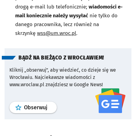
drogą e-mail lub telefonicznie;
wiadomości e-
mail koniecznie należy wysyłać
nie tylko do
danego pracownika, lecz również na
skrzynkę
wss@um.wroc.pl
.
BĄDŹ NA BIEŻĄCO Z WROCŁAWIEM!
Kliknij „obserwuj”, aby wiedzieć, co dzieje się we
Wrocławiu.
Najciekawsze wiadomości z
www.wroclaw.pl znajdziesz w Google News!
profil
google news
serwisu wroclaw
Obserwuj