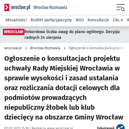
Serwis informacyjny wroclaw.pl podserwis: Rozmawia
Menu
Aktualności
Budżet partycypacyjny
NGO
Konsultacje
CAL-e
R
WROCŁAW
Rekordowa liczba uwag do planu ogólnego. Decyzja
radnych 24 sierpnia
wroclaw.pl
Wrocław Rozmawia
Ogłoszenie o konsultacjach projektu
uchwały Rady Miejskiej Wrocławia w
sprawie wysokości i zasad ustalania
oraz rozliczania dotacji celowych dla
podmiotów prowadzących
niepubliczny żłobek lub klub
dziecięcy na obszarze Gminy Wrocław
Data publikacji:
Autor:
artykuł
07.03.2025 15:16 |
Redakcja www.wroclaw.pl
Udostępnij