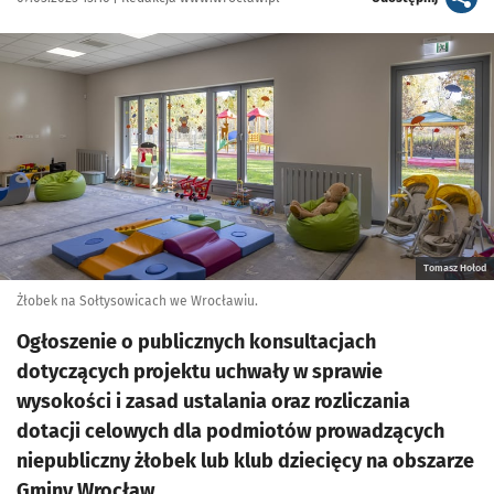
Kliknij, aby powiększyć
Tomasz Hołod
Żłobek na Sołtysowicach we Wrocławiu.
Ogłoszenie o publicznych konsultacjach
dotyczących projektu uchwały w sprawie
wysokości i zasad ustalania oraz rozliczania
dotacji celowych dla podmiotów prowadzących
niepubliczny żłobek lub klub dziecięcy na obszarze
Gminy Wrocław.