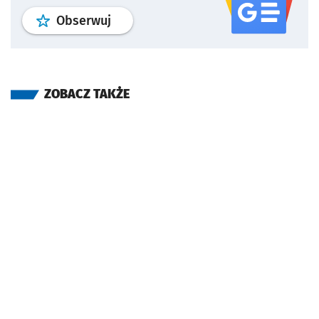
profil
google news
serwisu wroclaw
Obserwuj
ZOBACZ TAKŻE