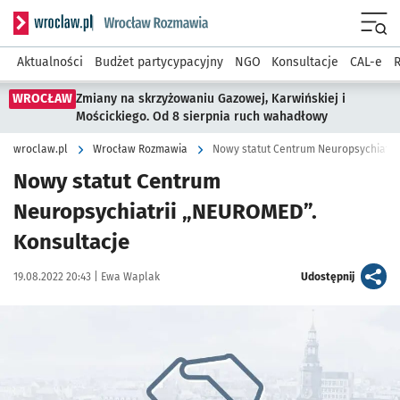
Serwis informacyjny wroclaw.pl podserwis: Rozmawia
Menu
Aktualności
Budżet partycypacyjny
NGO
Konsultacje
CAL-e
R
WROCŁAW
Zmiany na skrzyżowaniu Gazowej, Karwińskiej i
Mościckiego. Od 8 sierpnia ruch wahadłowy
wroclaw.pl
Wrocław Rozmawia
Nowy statut Centrum Neuropsychiatri
Nowy statut Centrum
Neuropsychiatrii „NEUROMED”.
Konsultacje
Data publikacji:
Autor:
artykuł
19.08.2022 20:43 |
Ewa Waplak
Udostępnij
Kliknij, aby powiększyć