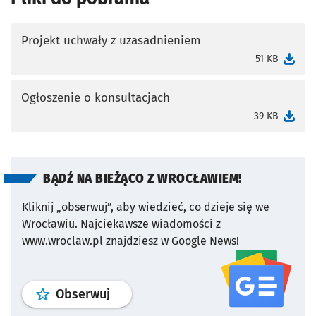
Projekt uchwały z uzasadnieniem
otworzy się w nowej karcie
51 KB
Ogłoszenie o konsultacjach
otworzy się w nowej karcie
39 KB
BĄDŹ NA BIEŻĄCO Z WROCŁAWIEM!
Kliknij „obserwuj”, aby wiedzieć, co dzieje się we
Wrocławiu.
Najciekawsze wiadomości z
www.wroclaw.pl znajdziesz w Google News!
profil
google news
serwisu wroclaw
Obserwuj