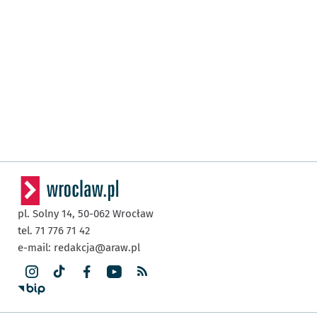
pl. Solny 14,
50-062
Wrocław
tel. 71 776 71 42
e-mail:
redakcja@araw.pl