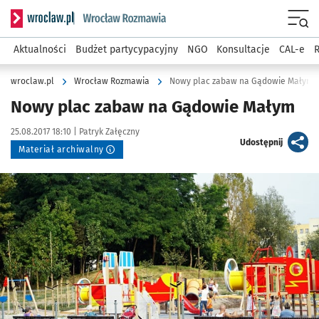
Serwis informacyjny wroclaw.pl podserwis: Rozmawia
Menu
Aktualności
Budżet partycypacyjny
NGO
Konsultacje
CAL-e
R
wroclaw.pl
Wrocław Rozmawia
Nowy plac zabaw na Gądowie Małym
Nowy plac zabaw na Gądowie Małym
Data publikacji:
Autor:
25.08.2017 18:10 |
Patryk Załęczny
artykuł
Udostępnij
Materiał archiwalny
Kliknij, aby powiększyć