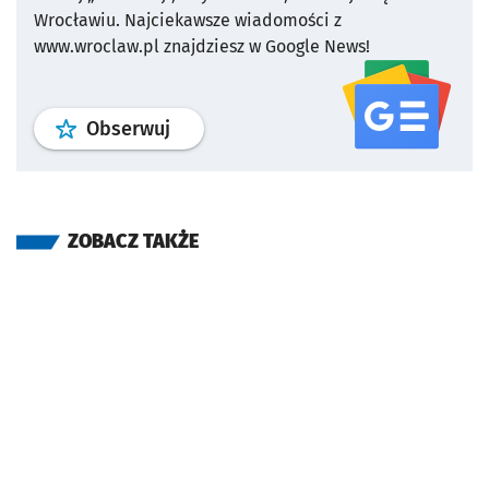
Wrocławiu.
Najciekawsze wiadomości z
www.wroclaw.pl znajdziesz w Google News!
profil
google news
serwisu wroclaw
Obserwuj
ZOBACZ TAKŻE