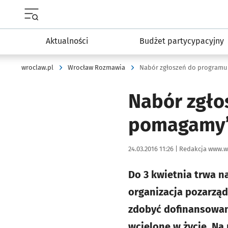
Menu główne portalu wroclaw.pl
Aktualności
Budżet partycypacyjny
wroclaw.pl
Wrocław Rozmawia
Nabór zgłoszeń do programu
Nabór zgło
pomagamy
Data publikacji:
Autor:
24.03.2016 11:26 |
Redakcja www.w
Do 3 kwietnia trwa 
organizacja pozarzą
zdobyć dofinansowani
wcielone w życie. Na