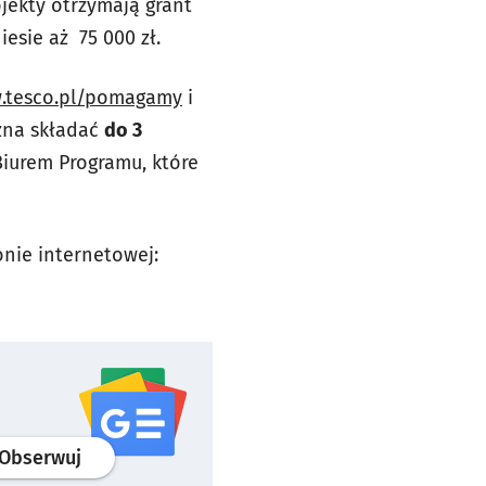
jekty otrzymają grant
esie aż 75 000 zł.
.tesco.pl/pomagamy
i
ożna składać
do 3
Biurem Programu, które
nie internetowej:
profil
google news
serwisu wroclaw.pl
Obserwuj