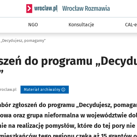
Serwis informacyjny wroclaw.pl podserwis: Rozm
NGO
Konsultacje
CAL-e
 „Decydujesz, pomagamy”
szeń do programu „Decydu
”
roclaw.pl
Materiał archiwalny
nabór zgłoszeń do programu „Decydujesz, pomaga
dowa oraz grupa nieformalna w województwie d
e na realizację pomysłów, które do tej pory nie
 mieszkańców tego regionu czeka aż 15 grantów o