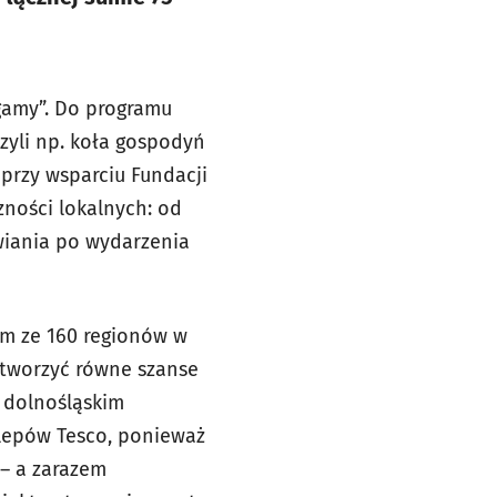
gamy”. Do programu
zyli np. koła gospodyń
a przy wsparciu Fundacji
ności lokalnych: od
ywiania po wydarzenia
ym ze 160 regionów w
stworzyć równe szanse
e dolnośląskim
klepów Tesco, ponieważ
 – a zarazem