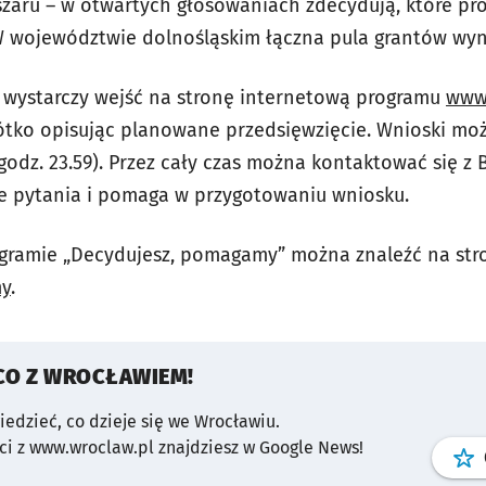
aru – w otwartych głosowaniach zdecydują, które pro
W województwie dolnośląskim łączna pula grantów wyni
ł, wystarczy wejść na stronę internetową programu
www
rótko opisując planowane przedsięwzięcie. Wnioski m
godz. 23.59). Przez cały czas można kontaktować się z 
e pytania i pomaga w przygotowaniu wniosku.
ogramie „Decydujesz, pomagamy” można znaleźć na stro
my
.
CO Z WROCŁAWIEM!
wiedzieć, co dzieje się we Wrocławiu.
i z www.wroclaw.pl znajdziesz w Google News!