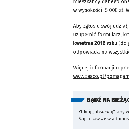
mieszkańcy danego obsz
w wysokości 5 000 zł. 
Aby zgłosić swój udzia
uzupełnić formularz, k
kwietnia 2016 roku
(do 
odpowiada na wszystki
Więcej informacji o pr
www.tesco.pl/pomaga
BĄDŹ NA BIEŻĄ
Kliknij „obserwuj”, aby 
Najciekawsze wiadomośc