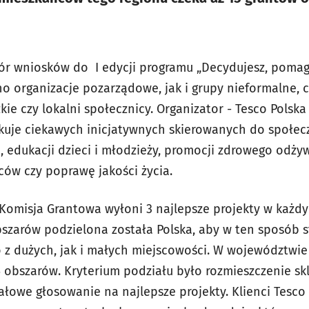
bór wniosków do I edycji programu „Decydujesz, poma
no organizacje pozarządowe, jak i grupy nieformalne, c
zkie czy lokalni społecznicy. Organizator - Tesco Polsk
kuje ciekawych inicjatywnych skierowanych do społecz
ni, edukacji dzieci i młodzieży, promocji zdrowego odż
ców czy poprawę jakości życia.
 Komisja Grantowa wyłoni 3 najlepsze projekty w każd
obszarów podzielona została Polska, aby w ten sposób 
o z dużych, jak i małych miejscowości. W województwi
 obszarów. Kryterium podziału było rozmieszczenie s
ałowe głosowanie na najlepsze projekty. Klienci Tesco