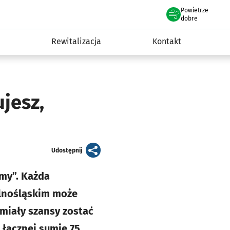
Powietrze
we Wrocławiu
awia
dobre
Rewitalizacja
Kontakt
jesz,
artykuł
Udostępnij
my”. Każda
olnośląskim może
 miały szansy zostać
 łącznej sumie 75