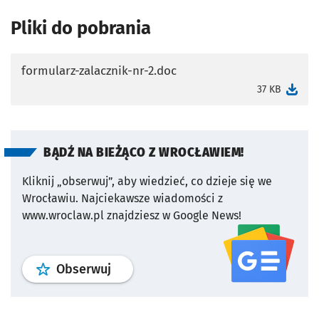
Pliki do pobrania
formularz-zalacznik-nr-2.doc
otworzy się w nowej karcie
37 KB
BĄDŹ NA BIEŻĄCO Z WROCŁAWIEM!
Kliknij „obserwuj”, aby wiedzieć, co dzieje się we
Wrocławiu.
Najciekawsze wiadomości z
www.wroclaw.pl znajdziesz w Google News!
profil
google news
serwisu wroclaw
Obserwuj