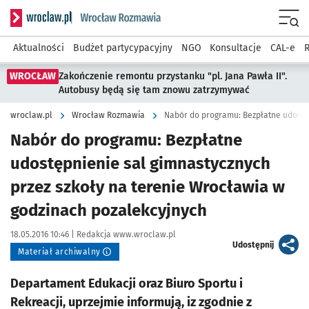
Serwis informacyjny wroclaw.pl podserwis: Rozmawia
Menu
Aktualności
Budżet partycypacyjny
NGO
Konsultacje
CAL-e
R
WROCŁAW
Zakończenie remontu przystanku "pl. Jana Pawła II".
Autobusy będą się tam znowu zatrzymywać
wroclaw.pl
Wrocław Rozmawia
Nabór do programu: Bezpłatne
udostępnienie sal gimnastycznych
przez szkoły na terenie Wrocławia w
godzinach pozalekcyjnych
Data publikacji:
Autor:
18.05.2016 10:46 |
Redakcja www.wroclaw.pl
artykuł
Udostępnij
Materiał archiwalny
Departament Edukacji oraz Biuro Sportu i
Rekreacji, uprzejmie informują, iz zgodnie z