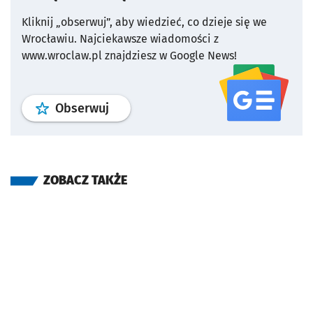
Kliknij „obserwuj”, aby wiedzieć, co dzieje się we
Wrocławiu.
Najciekawsze wiadomości z
www.wroclaw.pl znajdziesz w Google News!
profil
google news
serwisu wroclaw
Obserwuj
ZOBACZ TAKŻE