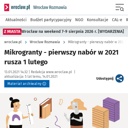
Serwis informacyjny wroclaw.pl podserwis: Rozmawia
Menu
Aktualności
Budżet partycypacyjny
NGO
Konsultacje
CAL-e
R
Z MIASTA
Wrocław na weekend 7-9 sierpnia 2026 r. [WYDARZENIA]
wroclaw.pl
Wrocław Rozmawia
Mikrogranty - pierwszy nabór w 2021 r
Mikrogranty - pierwszy nabór w 2021
rusza 1 lutego
Data publikacji:
Autor:
13.01.2021 14:32 |
Redakcja www.wroclaw.pl
|
aktualizacja:
5 lat temu, 14.01.2021
artykuł
Udostępnij
Materiał archiwalny
Kliknij, aby powiększyć