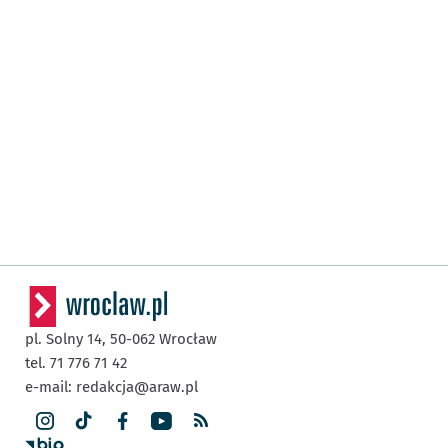
pl. Solny 14,
50-062
Wrocław
tel. 71 776 71 42
e-mail:
redakcja@araw.pl