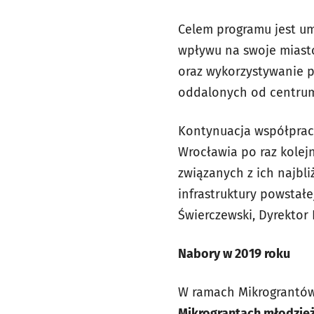
Celem programu jest um
wpływu na swoje miast
oraz wykorzystywanie p
oddalonych od centru
Kontynuacja współpracy
Wrocławia po raz kole
związanych z ich najb
infrastruktury powstał
Świerczewski, Dyrekto
Nabory w 2019 roku
W ramach Mikrograntów
Mikrograntach młodzieżo