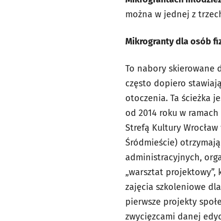
można w jednej z trzech
Mikrogranty dla osób fi
To nabory skierowane d
często dopiero stawiaj
otoczenia. Ta ścieżka 
od 2014 roku w ramach 
Strefą Kultury Wrocław 
Śródmieście) otrzymają
administracyjnych, orga
„warsztat projektowy”,
zajęcia szkoleniowe dl
pierwsze projekty społ
zwycięzcami danej edycj