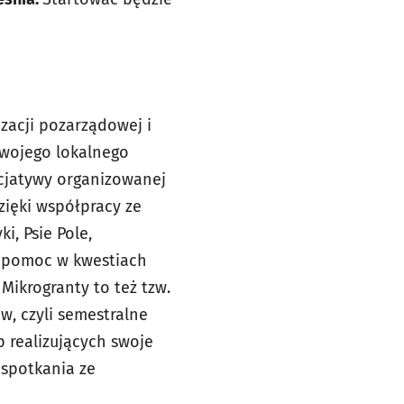
zacji pozarządowej i
swojego lokalnego
icjatywy organizowanej
zięki współpracy ze
i, Psie Pole,
az pomoc w kwestiach
Mikrogranty to też tzw.
w, czyli semestralne
p realizujących swoje
 spotkania ze