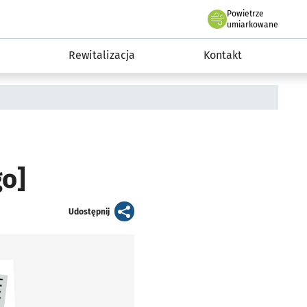
Powietrze
we Wrocławiu
awia
umiarkowane
Rewitalizacja
Kontakt
o]
artykuł
Udostępnij