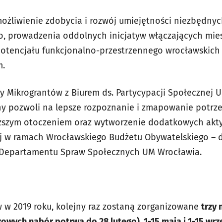
ożliwienie zdobycia i rozwój umiejętności niezbędny
o, prowadzenia oddolnych inicjatyw włączających mi
otencjału funkcjonalno-przestrzennego wrocławskich o
m.
 Mikrograntów z Biurem ds. Partycypacji Społecznej U
jny pozwoli na lepsze rozpoznanie i zmapowanie potr
liższym otoczeniem oraz wytworzenie dodatkowych akt
ej w ramach Wrocławskiego Budżetu Obywatelskiego –
r Departamentu Spraw Społecznych UM Wrocławia.
 w 2019 roku, kolejny raz zostaną zorganizowane
trzy 
wych nabór potrwa do 28 lutego), 1-15 maja i 1-15 wrz