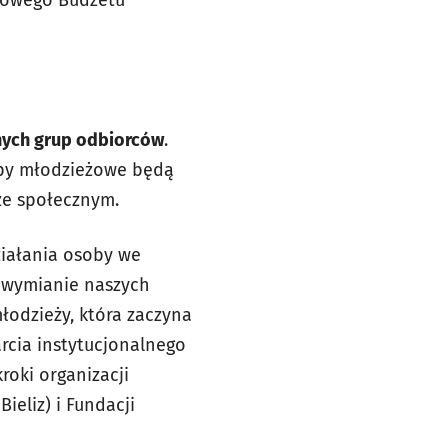
nych grup odbiorców
.
upy młodzieżowe będą
ze społecznym.
ziałania osoby we
z wymianie naszych
łodzieży, która zaczyna
rcia instytucjonalnego
roki organizacji
ieliz) i Fundacji