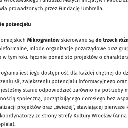
wia prowadzonych przez Fundację Umbrella.
ie potencjału
nomiejskich
Mikrograntów
skierowane są
do trzech róż
 nieformalne, młode organizacje pozarządowe oraz gr
e w tym roku łącznie ponad sto projektów o charakter
rogramu jest jego dostępność dla każdej chętnej do d
czeniu sił, zwiększeniu potencjału informacyjnego ora
 jesteśmy stanie odpowiedzieć zarówno na potrzeby m
nością społeczną, początkującego dorosłego bez wspa
lizacji projektów oraz „świeżej”, stawiającej pierwsze k
oordynatorzy ze strony Strefy Kultury Wrocław (Anna B
piela).