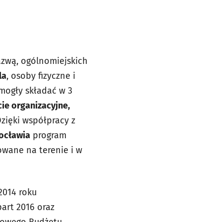
zwą, ogólnomiejskich
la
, osoby fizyczne i
mogły składać w 3
ie organizacyjne,
zięki współpracy z
rocławia
program
owane na terenie i w
2014 roku
art 2016 oraz
eżowego Budżetu