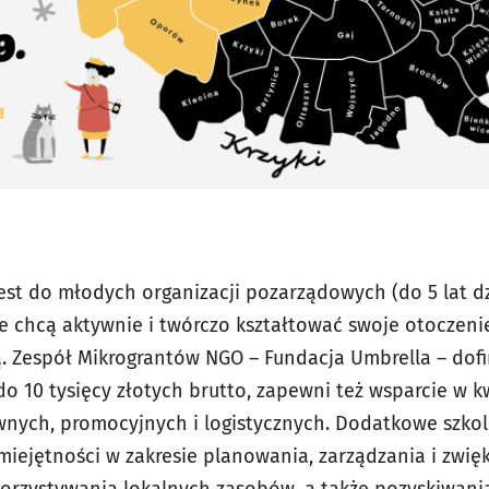
est do młodych organizacji pozarządowych (do 5 lat dz
e chcą aktywnie i twórczo kształtować swoje otoczenie
ą. Zespół Mikrograntów NGO – Fundacja Umbrella – dof
do 10 tysięcy złotych brutto, zapewni też wsparcie w k
wnych, promocyjnych i logistycznych. Dodatkowe szko
iejętności w zakresie planowania, zarządzania i zwięk