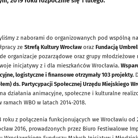
, 2019 roku rozpocznie się 1 lutego.
zyliśmy z naborami do organizowanych pod wspólną na
łpracy ze
Strefą Kultury Wrocław
oraz
Fundacją Umbrel
ode organizacje pozarządowe oraz grupy młodzieżowe 
oje inicjatywy z i dla mieszkańców Wrocławia.
Wsparc
yjne, logistyczne i finansowe otrzymały 103 projekty.
D
łem) ds. Partycypacji Społecznej Urzędu Miejskiego W
a działania animacyjne, społeczne i kulturalne realiz
w ramach WBO w latach 2014-2018.
 roku z połączenia funkcjonujących we Wrocławiu od 
ław 2016, prowadzonych przez Biuro Festiwalowe Imp
ku Wrocławskiego Funduszu Małych Inicjatyw i Młodzi