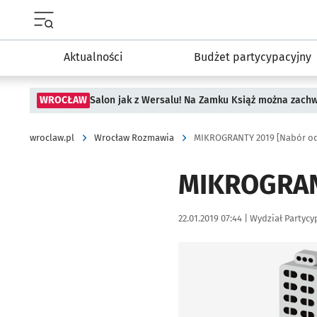
Menu główne portalu wroclaw.pl
Aktualności
Budżet partycypacyjny
WROCŁAW
Salon jak z Wersalu! Na Zamku Książ można zach
wroclaw.pl
Wrocław Rozmawia
MIKROGRANTY 2019 [Nabór od 
MIKROGRANT
Data publikacji:
Autor:
22.01.2019 07:44 |
Wydział Partycy
Kliknij, aby powiększyć