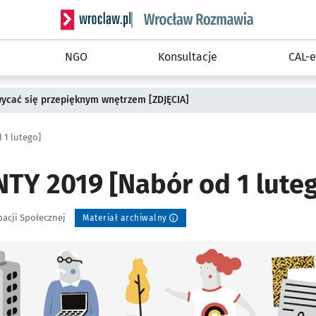
Serwis informacyjny wroclaw.pl podserwis: Rozm
NGO
Konsultacje
CAL-e
wycać się przepięknym wnętrzem [ZDJĘCIA]
1 lutego]
Y 2019 [Nabór od 1 luteg
pacji Społecznej
Materiał archiwalny