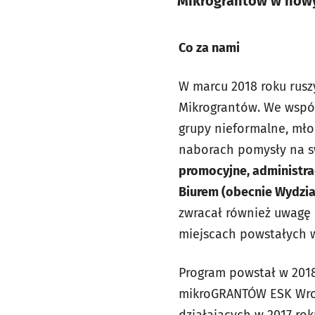
Mikrograntów w nowym
Co za nami
W marcu 2018 roku rus
Mikrograntów. We wspó
grupy nieformalne, mł
naborach pomysły na sw
promocyjne, administrac
Biurem (obecnie Wydzia
zwracał również uwagę n
miejscach powstałych 
Program powstał w 2018
mikroGRANTÓW ESK Wroc
działających w 2017 ro