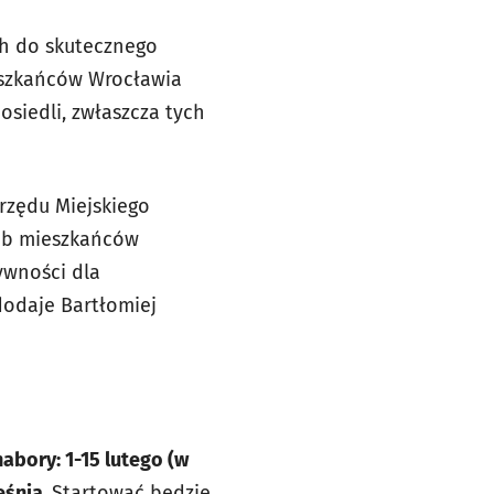
ch do skutecznego
eszkańców Wrocławia
siedli, zwłaszcza tych
rzędu Miejskiego
zeb mieszkańców
ywności dla
dodaje Bartłomiej
nabory: 1-15 lutego (w
eśnia.
Startować będzie