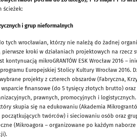
 ścieżek:
zycznych i grup nieformalnych
o tych wrocławian, którzy nie należą do żadnej organi
ą pierwsze kroki w działaniach projektowych na rzecz 
jest kontynuacją mikroGRANTÓW ESK Wrocław 2016 – in
programu Europejskiej Stolicy Kultury Wrocław 2016. D
wybrane projekty z czterech obszarów (Fabryczna, Krzyk
 wsparcie finansowe (do 5 tysięcy złotych brutto) or
nizacyjnych, prawnych, promocyjnych i logistycznych. 
 który skupia się na edukowaniu (Akademia Mikrograntó
a początkujących twórców) i sieciowaniu osób oraz gru
eczne (Mikroagora – organizowane po każdym naborze
i).