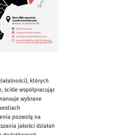
iałalności), których
, ściśle współpracując
inansuje wybrane
westiach
lenia pozwolą na
szania jakości działań