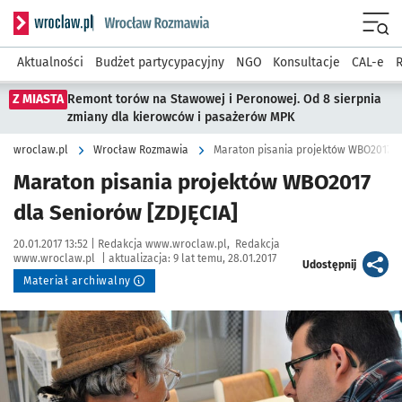
Serwis informacyjny wroclaw.pl podserwis: Rozmawia
Menu
Aktualności
Budżet partycypacyjny
NGO
Konsultacje
CAL-e
R
Z MIASTA
Remont torów na Stawowej i Peronowej. Od 8 sierpnia
zmiany dla kierowców i pasażerów MPK
wroclaw.pl
Wrocław Rozmawia
Maraton pisania projektów WBO2017 d
Maraton pisania projektów WBO2017
dla Seniorów [ZDJĘCIA]
Data publikacji:
Autor:
20.01.2017 13:52 |
Redakcja www.wroclaw.pl
Redakcja
www.wroclaw.pl
|
aktualizacja:
9 lat temu, 28.01.2017
artykuł
Udostępnij
Materiał archiwalny
Kliknij, aby powiększyć