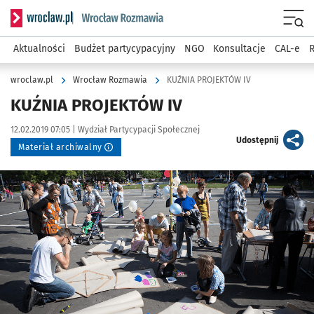
Serwis informacyjny wroclaw.pl podserwis: Rozmawia
Menu
Aktualności
Budżet partycypacyjny
NGO
Konsultacje
CAL-e
R
wroclaw.pl
Wrocław Rozmawia
KUŹNIA PROJEKTÓW IV
KUŹNIA PROJEKTÓW IV
Data publikacji:
Autor:
12.02.2019 07:05 |
Wydział Partycypacji Społecznej
artykuł
Udostępnij
Materiał archiwalny
Kliknij, aby powiększyć