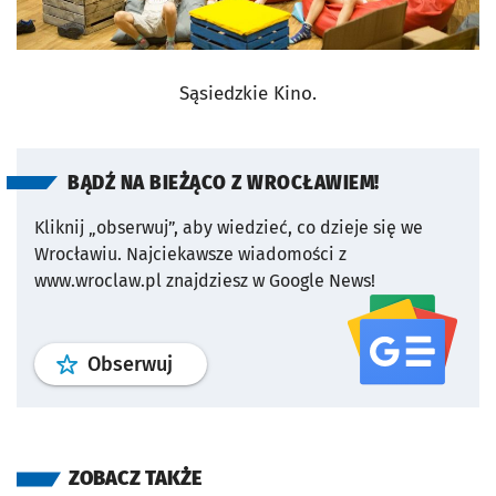
Sąsiedzkie Kino.
BĄDŹ NA BIEŻĄCO Z WROCŁAWIEM!
Kliknij „obserwuj”, aby wiedzieć, co dzieje się we
Wrocławiu.
Najciekawsze wiadomości z
www.wroclaw.pl znajdziesz w Google News!
profil
google news
serwisu wroclaw
Obserwuj
ZOBACZ TAKŻE