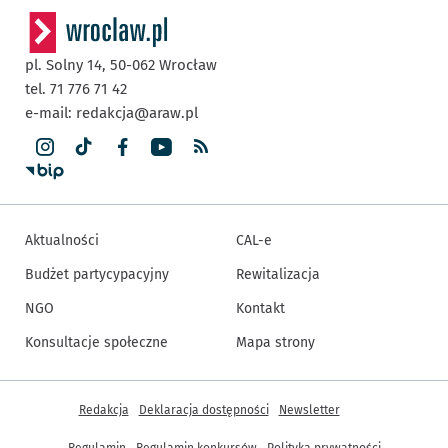
pl. Solny 14,
50-062
Wrocław
tel. 71 776 71 42
e-mail:
redakcja@araw.pl
Aktualności
CAL-e
Budżet partycypacyjny
Rewitalizacja
NGO
Kontakt
Konsultacje społeczne
Mapa strony
Inne informacje
Redakcja
Deklaracja dostępności
Newsletter
Regulamin
Regulamin konkursów
Polityka prywatności