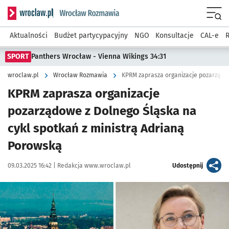
Serwis informacyjny wroclaw.pl podserwis: Rozmawia
Menu
Aktualności
Budżet partycypacyjny
NGO
Konsultacje
CAL-e
R
SPORT
Panthers Wrocław - Vienna Wikings 34:31
wroclaw.pl
Wrocław Rozmawia
KPRM zaprasza organizacje
pozarządowe z Dolnego Śląska na
cykl spotkań z ministrą Adrianą
Porowską
Data publikacji:
Autor:
artykuł
09.03.2025 16:42 |
Redakcja www.wroclaw.pl
Udostępnij
Kliknij, aby powiększyć