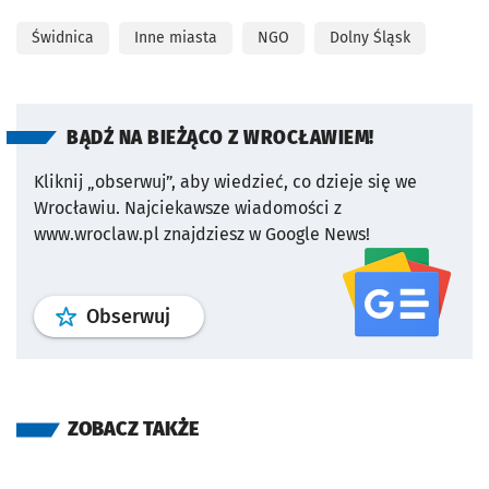
Świdnica
Inne miasta
NGO
Dolny Śląsk
BĄDŹ NA BIEŻĄCO Z WROCŁAWIEM!
Kliknij „obserwuj”, aby wiedzieć, co dzieje się we
Wrocławiu.
Najciekawsze wiadomości z
www.wroclaw.pl znajdziesz w Google News!
profil
google news
serwisu wroclaw
Obserwuj
ZOBACZ TAKŻE