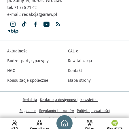
pl. Solny 14,
50-062
Wrocław
tel. 71 776 71 42
e-mail:
redakcja@araw.pl
Aktualności
CAL-e
Budżet partycypacyjny
Rewitalizacja
NGO
Kontakt
Konsultacje społeczne
Mapa strony
Inne informacje
Redakcja
Deklaracja dostępności
Newsletter
Regulamin
Regulamin konkursów
Polityka prywatności
Strona główna - wroclaw.pl
Ustawienia cookies
Powietrze
WBO
Konsultacje
CAL-e