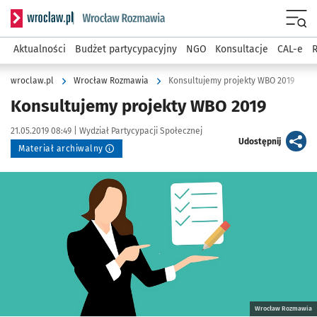
Serwis informacyjny wroclaw.pl podserwis: Rozmawia
Menu
Aktualności
Budżet partycypacyjny
NGO
Konsultacje
CAL-e
R
wroclaw.pl
Wrocław Rozmawia
Konsultujemy projekty WBO 2019
Konsultujemy projekty WBO 2019
Data publikacji:
Autor:
21.05.2019 08:49 |
Wydział Partycypacji Społecznej
artykuł
Udostępnij
Materiał archiwalny
Kliknij, aby powiększyć
Wrocław Rozmawia