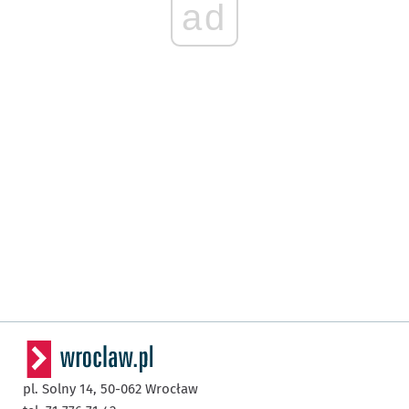
ad
pl. Solny 14,
50-062
Wrocław