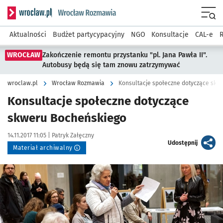
Serwis informacyjny wroclaw.pl podserwis: Rozmawia
Menu
Aktualności
Budżet partycypacyjny
NGO
Konsultacje
CAL-e
R
WROCŁAW
Zakończenie remontu przystanku "pl. Jana Pawła II".
Autobusy będą się tam znowu zatrzymywać
wroclaw.pl
Wrocław Rozmawia
Konsultacje społeczne dotyczące skw
Konsultacje społeczne dotyczące
skweru Bocheńskiego
Data publikacji:
Autor:
14.11.2017 11:05 |
Patryk Załęczny
artykuł
Udostępnij
Materiał archiwalny
Kliknij, aby powiększyć