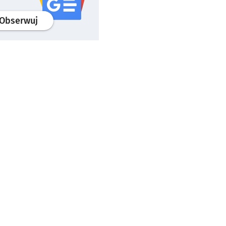
profil
google news
serwisu wroclaw.pl
Obserwuj