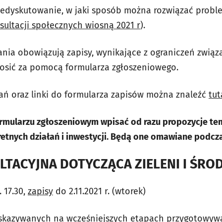
zedyskutowanie, w jaki sposób można rozwiązać prob
sultacji społecznych wiosną 2021 r
).
nia obowiązują zapisy, wynikające z ograniczeń zwią
łosić za pomocą formularza zgłoszeniowego.
ań oraz linki do formularza zapisów można znaleźć
tut
ormularzu zgłoszeniowym wpisać od razu propozycje te
etnych działań i inwestycji. Będą one omawiane podcza
TACYJNA DOTYCZĄCA ZIELENI I ŚRO
. 17.30,
zapisy
do 2.11.2021 r. (wtorek)
kazywanych na wcześniejszych etapach przygotowyw