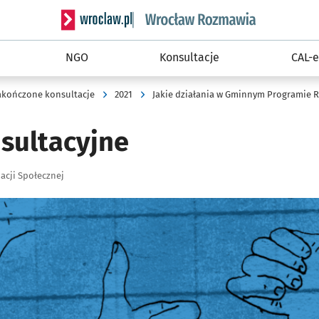
Serwis informacyjny wroclaw.pl podserwis: Rozm
NGO
Konsultacje
CAL-e
akończone konsultacje
2021
Jakie działania w Gminnym Programie Re
sultacyjne
acji Społecznej