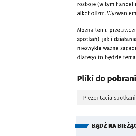
rozboje (w tym handel 
alkoholizm. Wyzwaniem 
Można temu przeciwdzi
spotkań), jak i działan
niezwykle ważne zagadn
dlatego to będzie temat
Pliki do pobran
Prezentacja spotkani
otworzy się w nowej 
BĄDŹ NA BIEŻĄ