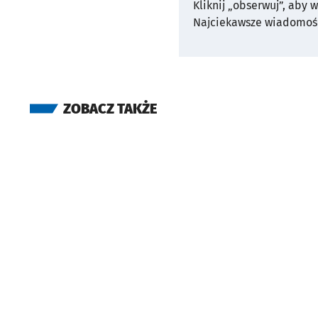
Kliknij „obserwuj”, aby 
Najciekawsze wiadomośc
ZOBACZ TAKŻE