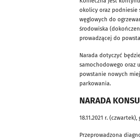
Konieczna jest kontyn
okolicy oraz podniesie 
węglowych do ogrzewan
środowiska (dokończeni
prowadzącej do powsta
Narada dotyczyć będzie
samochodowego oraz up
powstanie nowych miejs
parkowania.
NARADA KONSU
18.11.2021 r. (czwartek),
Przeprowadzona diagnoz