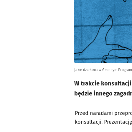
Jakie działania w Gminnym Programie
W trakcie konsultacj
będzie innego zagadn
Przed naradami przep
konsultacji. Prezentac