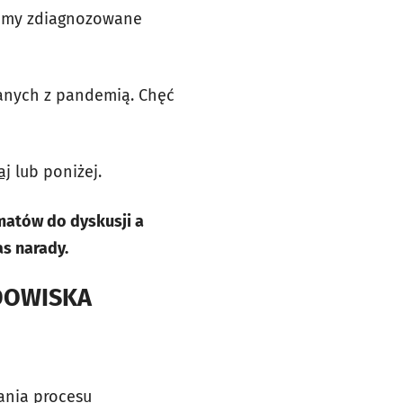
lemy zdiagnozowane
zanych z pandemią. Chęć
aj
lub poniżej.
matów do dyskusji a
s narady.
DOWISKA
ania procesu