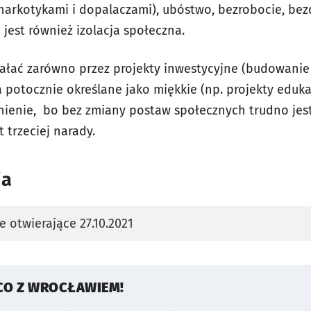
narkotykami i dopalaczami), ubóstwo, bezrobocie, be
jest również izolacja społeczna.
ałać zarówno przez projekty inwestycyjne (budowanie
ia potocznie określane jako miękkie (np. projekty eduka
ienie, bo bez zmiany postaw społecznych trudno jest 
 trzeciej narady.
ia
e otwierające 27.10.2021
karcie
CO Z WROCŁAWIEM!