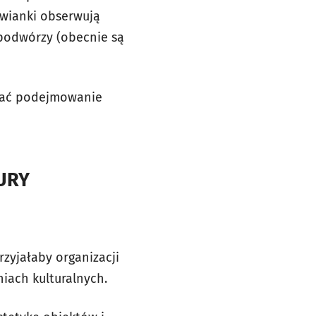
awianki obserwują
 podwórzy (obecnie są
twiać podejmowanie
URY
rzyjałaby organizacji
iach kulturalnych.