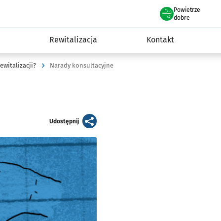
Powietrze
we Wrocławiu
awia
dobre
Rewitalizacja
Kontakt
witalizacji?
Narady konsultacyjne
artykuł
Udostępnij