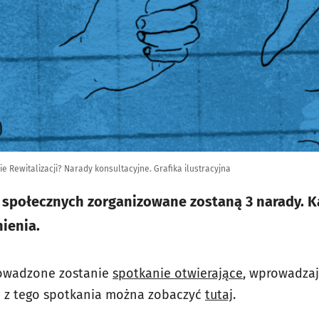
 Rewitalizacji? Narady konsultacyjne. Grafika ilustracyjna
i społecznych zorganizowane zostaną 3 narady. K
ienia.
rowadzone zostanie
spotkanie otwierające
, wprowadza
ję z tego spotkania można zobaczyć
tutaj
.