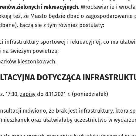
renów zielonych i rekreacyjnych
. Wrocławianie i wrocł
zekują też, że Miasto będzie dbać o zagospodarowanie
edbane). Łączą się z tym również postulaty:
i infrastruktury sportowej i rekreacyjnej, co ma uła
j na świeżym powietrzu;
parków kieszonkowych.
LTACYJNA DOTYCZĄCA INFRASTRUKT
z. 17:30,
zapisy
do 8.11.2021 r. (poniedziałek)
ultacji mówiono, że brak jest infrastruktury, która sp
mieszkanek oraz ułatwiałaby uczestnictwo w wydarzen