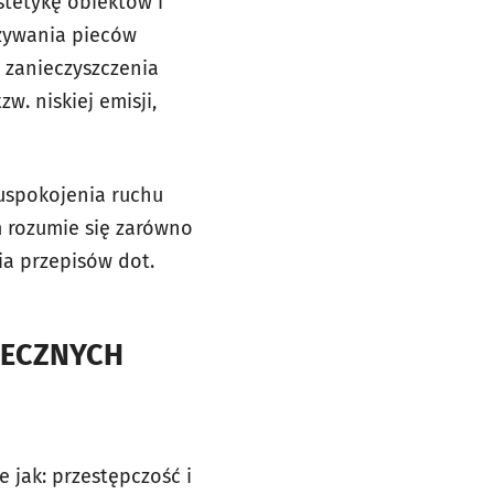
tetykę obiektów i
używania pieców
zanieczyszczenia
. niskiej emisji,
 uspokojenia ruchu
 rozumie się zarówno
ia przepisów dot.
ŁECZNYCH
 jak: przestępczość i