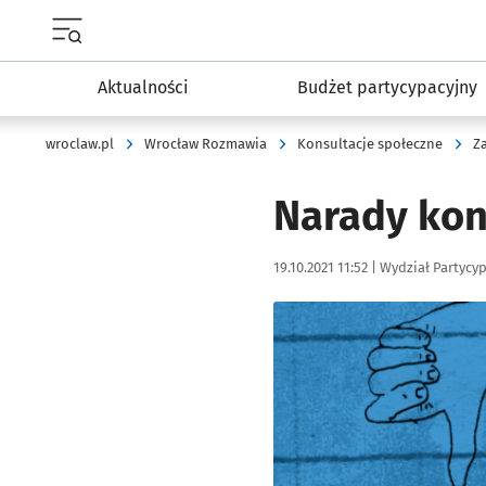
Menu główne portalu wroclaw.pl
Aktualności
Budżet partycypacyjny
wroclaw.pl
Wrocław Rozmawia
Konsultacje społeczne
Z
Narady kon
Data publikacji:
Autor:
19.10.2021 11:52 |
Wydział Partycyp
Kliknij, aby powiększyć