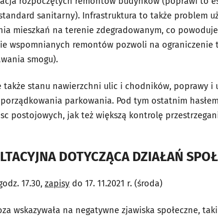
uacja rozpoczętych remontów budynków (poprawi to es
standard sanitarny). Infrastruktura to także problem 
ia mieszkań na terenie zdegradowanym, co powoduje 
e wspomnianych remontów pozwoli na ograniczenie tzw
wania smogu).
 także stanu nawierzchni ulic i chodników, poprawy i
orządkowania parkowania. Pod tym ostatnim hasłem
c postojowych, jak też większą kontrolę przestrzegan
LTACYJNA DOTYCZĄCA DZIAŁAŃ SPO
 godz. 17.30,
zapisy
do 17. 11.2021 r. (środa)
a wskazywała na negatywne zjawiska społeczne, takie