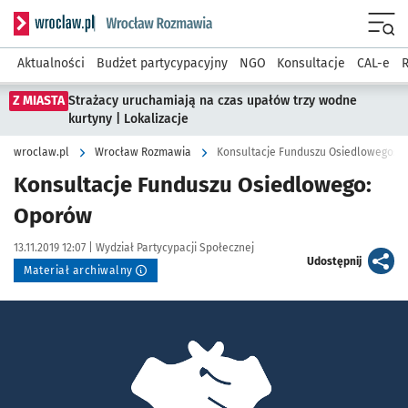
Serwis informacyjny wroclaw.pl podserwis: Rozmawia
Menu
Aktualności
Budżet partycypacyjny
NGO
Konsultacje
CAL-e
R
Z MIASTA
Strażacy uruchamiają na czas upałów trzy wodne
kurtyny | Lokalizacje
wroclaw.pl
Wrocław Rozmawia
Konsultacje Funduszu Osiedlowego: 
Konsultacje Funduszu Osiedlowego:
Oporów
Data publikacji:
Autor:
13.11.2019 12:07 |
Wydział Partycypacji Społecznej
artykuł
Udostępnij
Materiał archiwalny
Kliknij, aby powiększyć