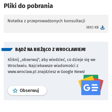
Pliki do pobrania
Notatka z przeprowadzonych konsultacji
otworzy się w nowej karcie
389,1 KB
BĄDŹ NA BIEŻĄCO Z WROCŁAWIEM!
Kliknij „obserwuj”, aby wiedzieć, co dzieje się we
Wrocławiu.
Najciekawsze wiadomości z
www.wroclaw.pl znajdziesz w Google News!
profil
google news
serwisu wroclaw
Obserwuj