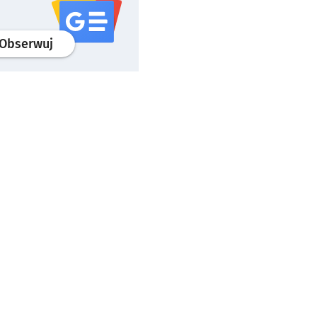
profil
google news
serwisu wroclaw.pl
Obserwuj