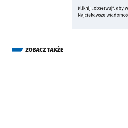
Kliknij „obserwuj”, aby 
Najciekawsze wiadomośc
ZOBACZ TAKŻE