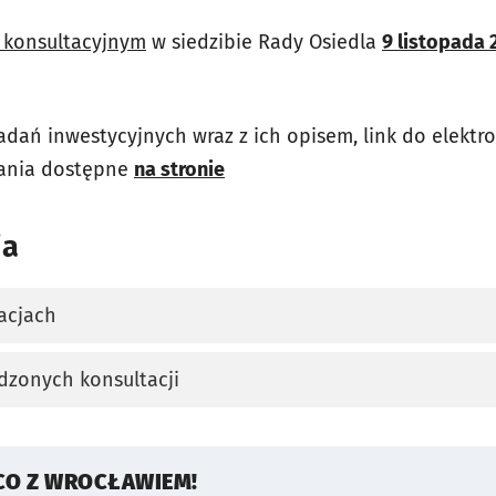
 konsultacyjnym
w siedzibie Rady Osiedla
9 listopada 
zadań inwestycyjnych wraz z ich opisem, link do elekt
rania dostępne
na stronie
ia
acjach
karcie
dzonych konsultacji
karcie
CO Z WROCŁAWIEM!