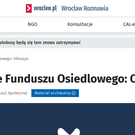
Serwis informacyjny wroclaw.pl podserwis: Rozm
NGO
Konsultacje
CAL-e
 Autobusy będą się tam znowu zatrzymywać
owego: Ołtaszyn
e Funduszu Osiedlowego: 
pacji Społecznej
Materiał archiwalny