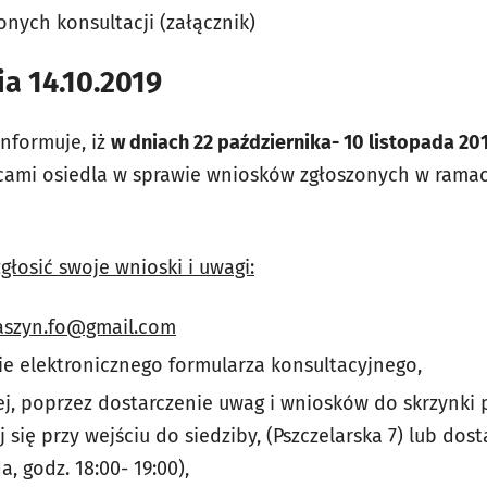
nych konsultacji (załącznik)
ia 14.10.2019
informuje, iż
w dniach 22 października- 10 listopada 201
ńcami osiedla w sprawie wniosków zgłoszonych w rama
łosić swoje wnioski i uwagi:
aszyn.fo@gmail.com
e elektronicznego formularza konsultacyjnego,
j, poprzez dostarczenie uwag i wniosków do skrzynki
j się przy wejściu do siedziby, (Pszczelarska 7) lub do
, godz. 18:00- 19:00),