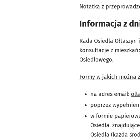
Notatka z przeprowadzo
Informacja z dn
Rada Osiedla Ołtaszyn 
konsultacje z mieszka
Osiedlowego.
Formy w jakich można zg
na adres email:
olt
poprzez wypełnieni
w formie papierowe
Osiedla, znajdujące
Osiedla (każda środa