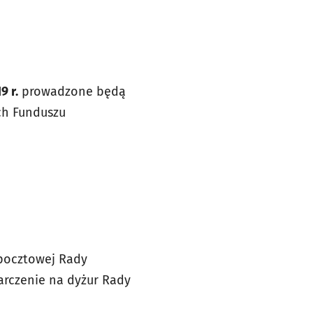
9 r.
prowadzone będą
ch Funduszu
 pocztowej Rady
starczenie na dyżur Rady