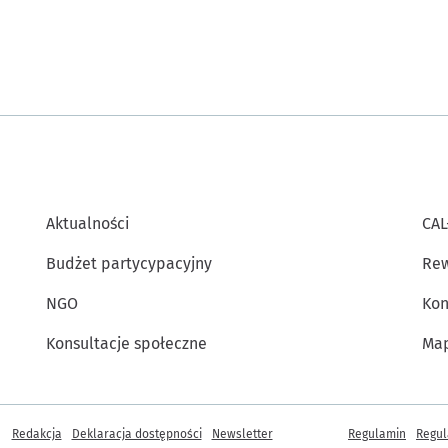
Aktualności
CAL
Budżet partycypacyjny
Rew
NGO
Kon
Konsultacje społeczne
Map
Inne informacje
Redakcja
Deklaracja dostępności
Newsletter
Regulamin
Regul