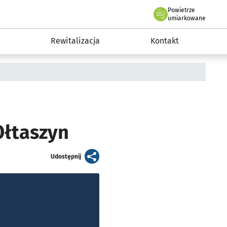
Powietrze
we Wrocławiu
awia
umiarkowane
Rewitalizacja
Kontakt
Ołtaszyn
artykuł
Udostępnij