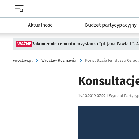
Menu główne portalu wroclaw.pl
Aktualności
Budżet partycypacyjny
WAŻNE
Zakończenie remontu przystanku "pl. Jana Pawła II".
wroclaw.pl
Wrocław Rozmawia
Konsultacje Funduszu Osiedl
Konsultacj
Data publikacji:
Autor:
14.10.2019 07:27 |
Wydział Partycy
Kliknij, aby powiększyć