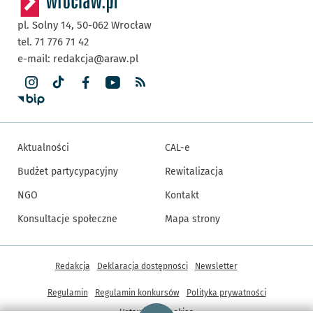
pl. Solny 14,
50-062
Wrocław
tel. 71 776 71 42
e-mail:
redakcja@araw.pl
Aktualności
CAL-e
Budżet partycypacyjny
Rewitalizacja
NGO
Kontakt
Konsultacje społeczne
Mapa strony
Inne informacje
Redakcja
Deklaracja dostępności
Newsletter
Regulamin
Regulamin konkursów
Polityka prywatności
Strona główna - wroclaw.pl
Ustawienia cookies