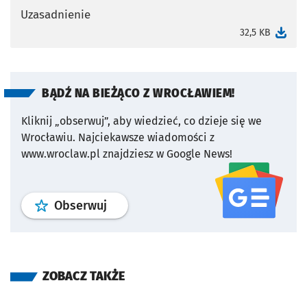
Uzasadnienie
otworzy się w nowej karcie
32,5 KB
BĄDŹ NA BIEŻĄCO Z WROCŁAWIEM!
Kliknij „obserwuj”, aby wiedzieć, co dzieje się we
Wrocławiu.
Najciekawsze wiadomości z
www.wroclaw.pl znajdziesz w Google News!
profil
google news
serwisu wroclaw
Obserwuj
ZOBACZ TAKŻE