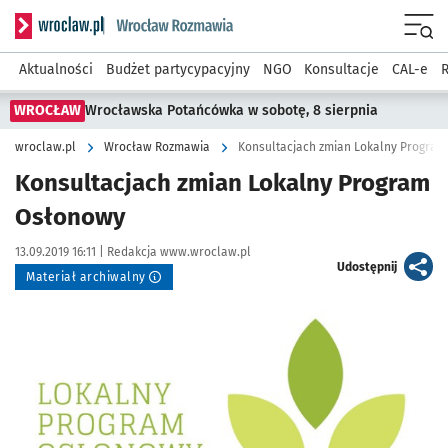
Serwis informacyjny wroclaw.pl podserwis: Rozmawia
Menu
Aktualności
Budżet partycypacyjny
NGO
Konsultacje
CAL-e
R
WROCŁAW
Wrocławska Potańcówka w sobotę, 8 sierpnia
wroclaw.pl
Wrocław Rozmawia
Konsultacjach zmian Lokalny Progra
Konsultacjach zmian Lokalny Program
Osłonowy
Data publikacji:
Autor:
13.09.2019 16:11 |
Redakcja www.wroclaw.pl
artykuł
Udostępnij
Materiał archiwalny
Kliknij, aby powiększyć