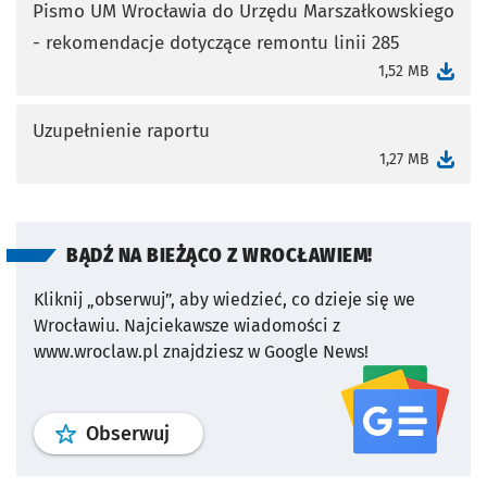
Pismo UM Wrocławia do Urzędu Marszałkowskiego
- rekomendacje dotyczące remontu linii 285
otworzy się w nowej karcie
1,52 MB
Uzupełnienie raportu
otworzy się w nowej karcie
1,27 MB
BĄDŹ NA BIEŻĄCO Z WROCŁAWIEM!
Kliknij „obserwuj”, aby wiedzieć, co dzieje się we
Wrocławiu.
Najciekawsze wiadomości z
www.wroclaw.pl znajdziesz w Google News!
profil
google news
serwisu wroclaw
Obserwuj