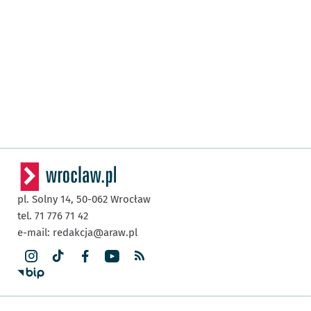
pl. Solny 14,
50-062
Wrocław
tel. 71 776 71 42
e-mail:
redakcja@araw.pl