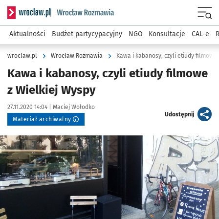
Serwis informacyjny wroclaw.pl podserwis: Rozmawia
Menu
Aktualności
Budżet partycypacyjny
NGO
Konsultacje
CAL-e
R
wroclaw.pl
Wrocław Rozmawia
Kawa i kabanosy, czyli etiudy filmowe 
Kawa i kabanosy, czyli etiudy filmowe
z Wielkiej Wyspy
Data publikacji:
Autor:
27.11.2020 14:04 |
Maciej Wołodko
artykuł
Udostępnij
Materiał archiwalny
Kliknij, aby powiększyć