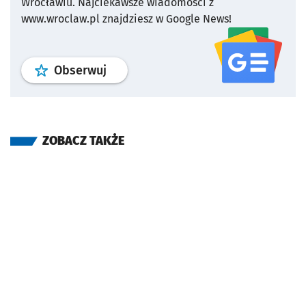
Wrocławiu.
Najciekawsze wiadomości z
www.wroclaw.pl znajdziesz w Google News!
profil
google news
serwisu wroclaw
Obserwuj
ZOBACZ TAKŻE