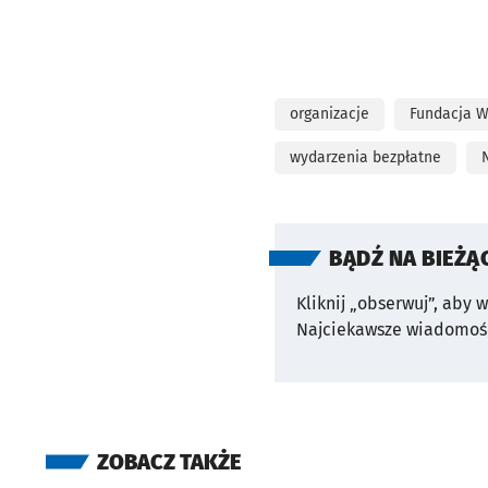
organizacje
Fundacja W
wydarzenia bezpłatne
BĄDŹ NA BIEŻĄ
Kliknij „obserwuj”, aby 
Najciekawsze wiadomośc
ZOBACZ TAKŻE