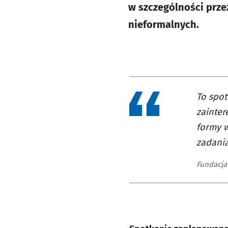
w szczególności prze
nieformalnych.
To spot
zainter
formy w
zadania
Fundacja