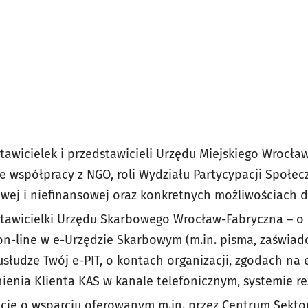
awicielek i przedstawicieli Urzędu Miejskiego Wrocław
e współpracy z NGO, roli Wydziału Partycypacji Społec
wej i niefinansowej oraz konkretnych możliwościach 
stawicielki Urzędu Skarbowego Wrocław-Fabryczna – o
on-line w e-Urzędzie Skarbowym (m.in. pisma, zaświad
słudze Twój e-PIT, o kontach organizacji, zgodach na
ienia Klienta KAS w kanale telefonicznym, systemie re
cje o wsparciu oferowanym m.in. przez Centrum Sekto