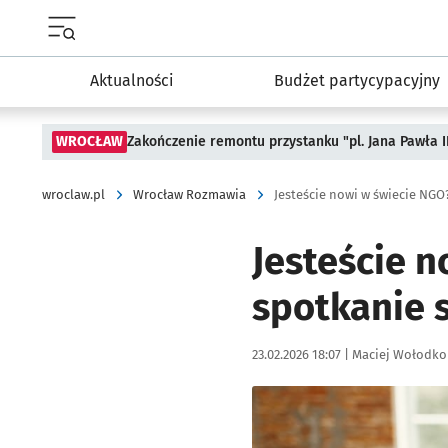
Menu główne portalu wroclaw.pl
Aktualności
Budżet partycypacyjny
WROCŁAW
Zakończenie remontu przystanku "pl. Jana Pawła 
wroclaw.pl
Wrocław Rozmawia
Jesteście nowi w świecie NGO
Jesteście 
spotkanie s
Data publikacji:
Autor:
23.02.2026 18:07 |
Maciej Wołodko
Kliknij, aby powiększyć