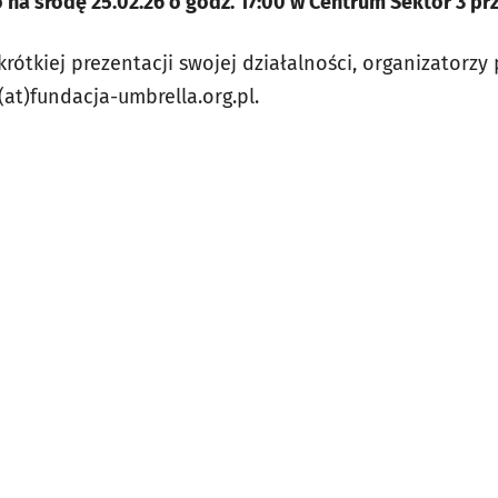
a środę 25.02.26 o godz. 17:00 w Centrum Sektor 3 przy
rótkiej prezentacji swojej działalności, organizatorzy
at)fundacja-umbrella.org.pl.