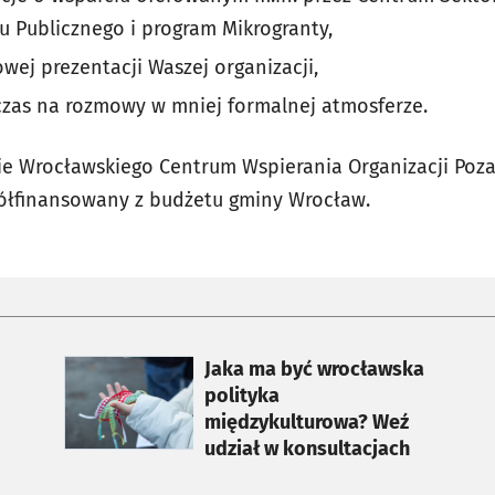
u Publicznego i program Mikrogranty,
wej prezentacji Waszej organizacji,
zas na rozmowy w mniej formalnej atmosferze.
ie Wrocławskiego Centrum Wspierania Organizacji Poz
półfinansowany z budżetu gminy Wrocław.
otworzy się w nowej karcie
Jaka ma być wrocławska
polityka
międzykulturowa? Weź
udział w konsultacjach