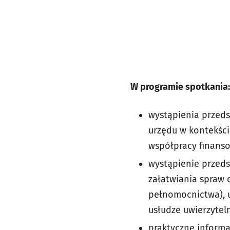
W programie spotkania:
wystąpienia przedst
urzędu w kontekści
współpracy finanso
wystąpienie przed
załatwiania spraw 
pełnomocnictwa), u
usłudze uwierzyteln
praktyczne informa