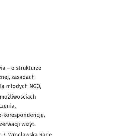
ia – o strukturze
znej, zasadach
dla młodych NGO,
 możliwościach
czenia,
 e-korespondencję,
zerwacji wizyt.
r 3, Wrocławską Radę