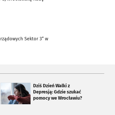
arządowych Sektor 3” w
otworzy się w nowej karcie
Dziś Dzień Walki z
Depresją: Gdzie szukać
pomocy we Wrocławiu?