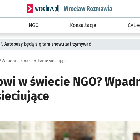
Serwis informacyjny wroclaw.pl podserwis: Rozm
NGO
Konsultacje
CAL-e
II". Autobusy będą się tam znowu zatrzymywać
? Wpadnijcie na spotkanie sieciujące
nowi w świecie NGO? Wpadn
ieciujące