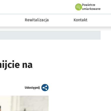
Powietrze
we Wrocławiu
awia
umiarkowane
Rewitalizacja
Kontakt
ijcie na
artykuł
Udostępnij