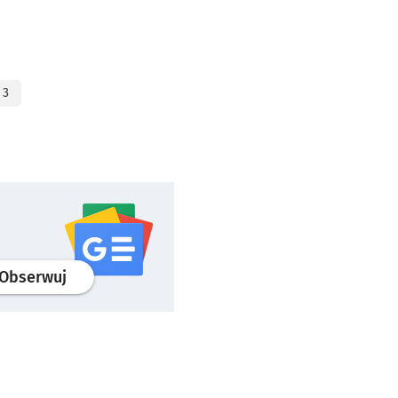
 3
profil
google news
serwisu wroclaw.pl
Obserwuj