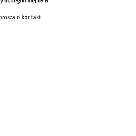
 ul. Legnickiej 65 B
.
 proszą o kontakt